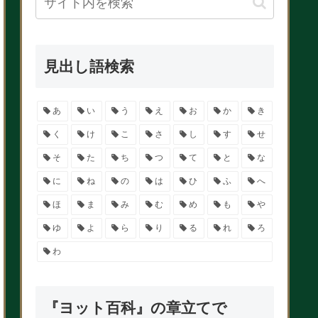
見出し語検索
あ
い
う
え
お
か
き
く
け
こ
さ
し
す
せ
そ
た
ち
つ
て
と
な
に
ね
の
は
ひ
ふ
へ
ほ
ま
み
む
め
も
や
ゆ
よ
ら
り
る
れ
ろ
わ
『ヨット百科』の章立てで