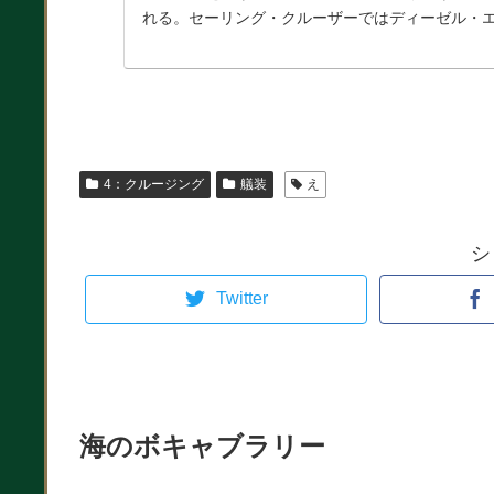
れる。セーリング・クルーザーではディーゼル・
4：クルージング
艤装
え
シ
Twitter
海のボキャブラリー