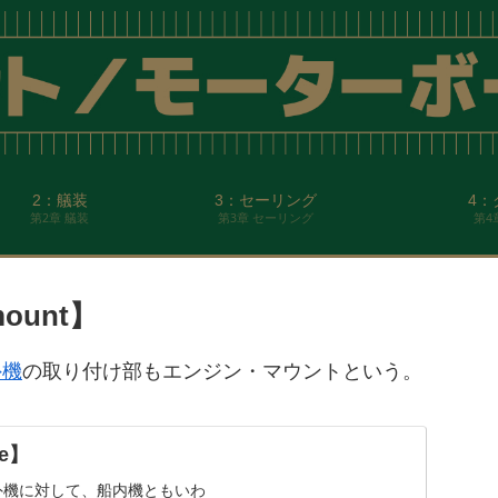
2：艤装
3：セーリング
4：
第2章 艤装
第3章 セーリング
第4
ount】
外機
の取り付け部もエンジン・マウントという。
e】
外機に対して、船内機ともいわ