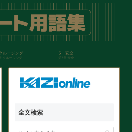
クルージング
5：安全
章 クルージング
第5章 安全
全文検索