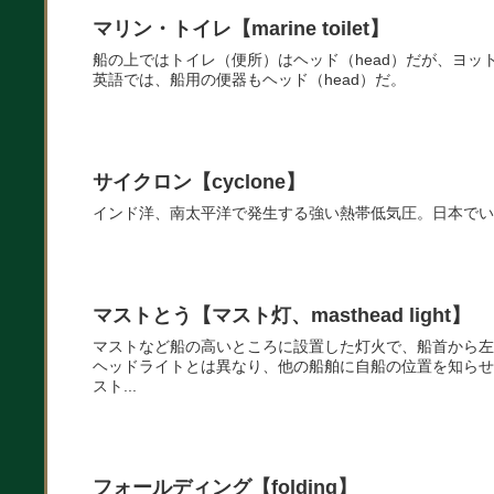
マリン・トイレ【marine toilet】
船の上ではトイレ（便所）はヘッド（head）だが、ヨ
英語では、船用の便器もヘッド（head）だ。
サイクロン【cyclone】
インド洋、南太平洋で発生する強い熱帯低気圧。日本でい
マストとう【マスト灯、masthead light】
マストなど船の高いところに設置した灯火で、船首から左右112度30分
ヘッドライトとは異なり、他の船舶に自船の位置を知らせ
スト...
フォールディング【folding】