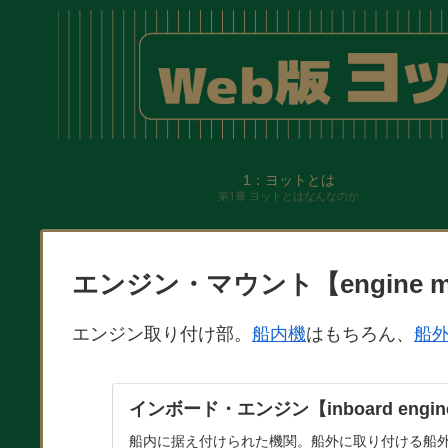
1：ヨットとは
第1章 ヨットとはなんなのか
エンジン・マウント【engine m
エンジン取り付け部。
船内機
はもちろん、
船
インボード・エンジン【inboard engin
船内に据え付けられた機関。船外に取り付ける船