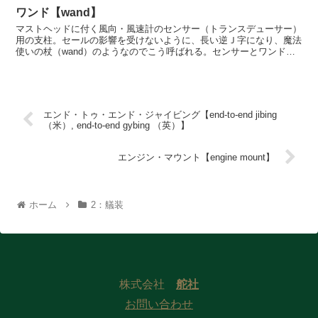
ワンド【wand】
マストヘッドに付く風向・風速計のセンサー（トランスデューサー）
用の支柱。セールの影響を受けないように、長い逆Ｊ字になり、魔法
使いの杖（wand）のようなのでこう呼ばれる。センサーとワンドを
含めてマストヘッド・ユニットという。
エンド・トゥ・エンド・ジャイビング【end-to-end jibing
（米）, end-to-end gybing （英）】
エンジン・マウント【engine mount】
ホーム
2：艤装
株式会社
舵社
お問い合わせ