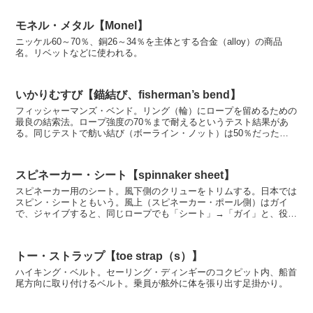
モネル・メタル【Monel】
ニッケル60～70％、銅26～34％を主体とする合金（alloy）の商品
名。リベットなどに使われる。
いかりむすび【錨結び、fisherman’s bend】
フィッシャーマンズ・ベンド。リング（輪）にロープを留めるための
最良の結索法。ロープ強度の70％まで耐えるというテスト結果があ
る。同じテストで舫い結び（ボーライン・ノット）は50％だったと
いう。
スピネーカー・シート【spinnaker sheet】
スピネーカー用のシート。風下側のクリューをトリムする。日本では
スピン・シートともいう。風上（スピネーカー・ポール側）はガイ
で、ジャイブすると、同じロープでも「シート」→「ガイ」と、役目
と同時に呼び名も入れ替わる。
トー・ストラップ【toe strap（s）】
ハイキング・ベルト。セーリング・ディンギーのコクピット内、船首
尾方向に取り付けるベルト。乗員が舷外に体を張り出す足掛かり。