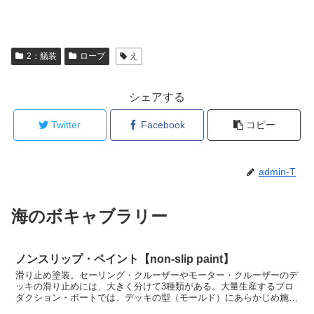
2：艤装
ロープ
え
シェアする
Twitter
Facebook
コピー
admin-T
海のボキャブラリー
ノンスリップ・ペイント【non-slip paint】
滑り止め塗装。セーリング・クルーザーやモーター・クルーザーのデ
ッキの滑り止めには、大きく分けて3種類がある。大量生産するプロ
ダクション・ボートでは、デッキの型（モールド）にあらかじめ施さ
れたノンスリップ・パターンによるものが多い。後は型か...