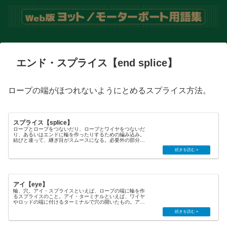
エンド・スプライス【end splice】
ロープの端がほつれないようにとめるスプライス方法。
スプライス【splice】
ロープとロープをつないだり、ロープとワイヤをつないだ
り、あるいはエンドに輪を作ったりするための編み込み。
結びと違って、継ぎ目がスムースになる。必要外の部分の
外皮を取り除き、心材の中に入れ込んでしまうような処理
もスプライスという。あるいは、...
アイ【eye】
輪、穴。アイ・スプライスといえば、ロープの端に輪を作
るスプライスのこと。アイ・ターミナルといえば、ワイヤ
やロッドの端に付けるターミナルで穴の開いたもの。ア
イ・プレートといえば、当て板にU字型の輪を設けた部品。
これはパッド・アイとも呼ぶ。対...