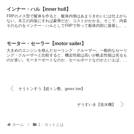
インナー・ハル【inner hull】
FRPのメス型で艇体を作ると、艇体内側はあまりきれいには仕上がら
ない。木工の内装にすれば豪華だが、コストがかかる。そこで、内装
そのものをインナー・ハルとしてFRPで作って船体内部に接着し、コ
ストを削減しつつきれいに仕上げようという苦肉の策...
モーター・セーラー【motor sailer】
大きめのエンジンを積んだセーリング・クルーザー。一般的なセーリ
ング・クルーザーと比較すると、機走性能は高いが帆走性能は劣るも
のが多い。モーターボートなのか、セールボートなのかといえば、セ
ールボートの一種。
そうトンすう【総トン数、gross ton】
ぞうすいき【造水機】
ホーム
1：ヨットとは