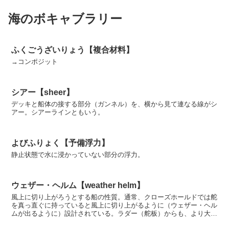
海のボキャブラリー
ふくごうざいりょう【複合材料】
→コンポジット
シアー【sheer】
デッキと船体の接する部分（ガンネル）を、横から見て連なる線がシ
アー。シアーラインともいう。
よびふりょく【予備浮力】
静止状態で水に浸かっていない部分の浮力。
ウェザー・ヘルム【weather helm】
風上に切り上がろうとする船の性質。通常、クローズホールドでは舵
を真っ直ぐに持っていると風上に切り上がるように（ウェザー・ヘル
ムが出るように）設計されている。ラダー（舵板）からも、より大き
な揚力を発生させるためだ。ウェザー・ヘルムが強すぎて...