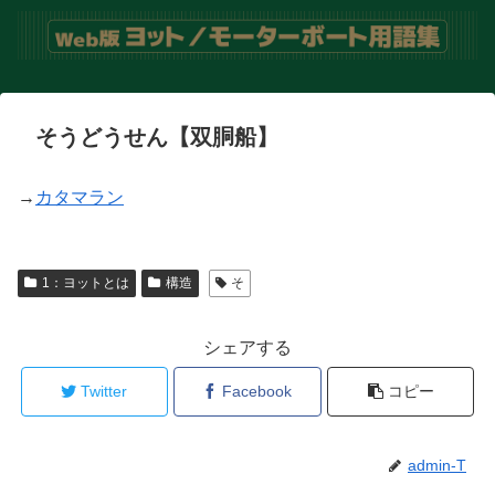
そうどうせん【双胴船】
→
カタマラン
1：ヨットとは
構造
そ
シェアする
Twitter
Facebook
コピー
admin-T