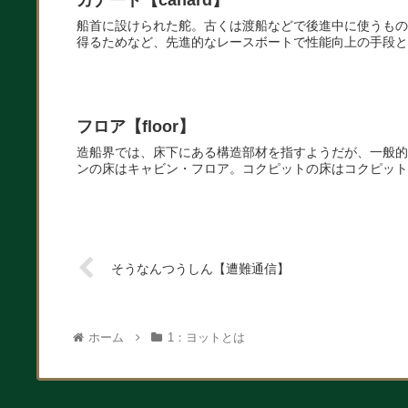
カナード【canard】
船首に設けられた舵。古くは渡船などで後進中に使うもの
得るためなど、先進的なレースボートで性能向上の手段と
フロア【floor】
造船界では、床下にある構造部材を指すようだが、一般的
ンの床はキャビン・フロア。コクピットの床はコクピット
そうなんつうしん【遭難通信】
ホーム
1：ヨットとは