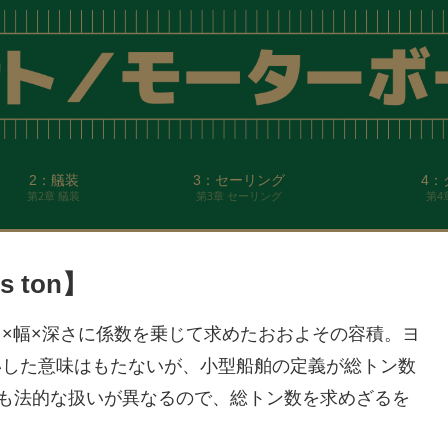
2：艤装
3：セーリング
4：
第2章 艤装
第3章 セーリング
第4
 ton】
×幅×深さに係数を乗じて求めたおおよその容積。ヨ
いした意味はもたないが、小型船舶の定義が総トン数
でも法的な扱いが異なるので、総トン数を求めざるを