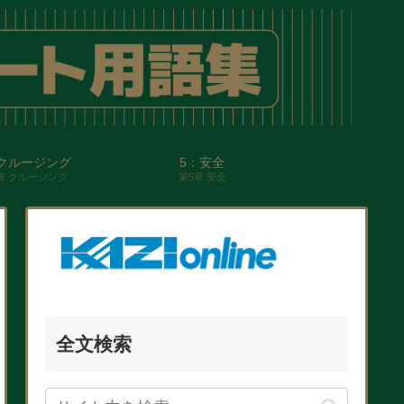
クルージング
5：安全
章 クルージング
第5章 安全
全文検索