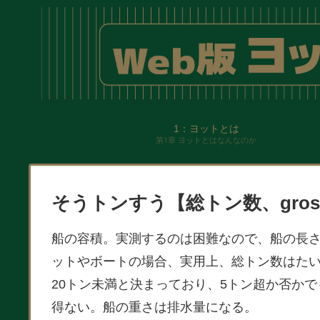
1：ヨットとは
第1章 ヨットとはなんなのか
そうトンすう【総トン数、gross
船の容積。実測するのは困難なので、船の長さ
ットやボートの場合、実用上、総トン数はた
20トン未満と決まっており、5トン超か否か
得ない。船の重さは排水量になる。