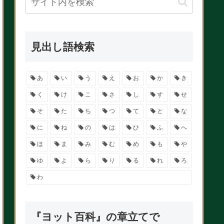
見出し語検索
あ
い
う
え
お
か
き
く
け
こ
さ
し
す
せ
そ
た
ち
つ
て
と
な
に
ね
の
は
ひ
ふ
へ
ほ
ま
み
む
め
も
や
ゆ
よ
ら
り
る
れ
ろ
わ
『ヨット百科』の章立てで