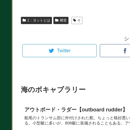
1：ヨットとは
構造
そ
シ
Twitter
海のボキャブラリー
アウトボード・ラダー【outboard rudder】
船尾のトランサム部に外付けされた舵。ちょっと格好悪い
る。小型艇に多いが、80ft艇に装備されることもある。