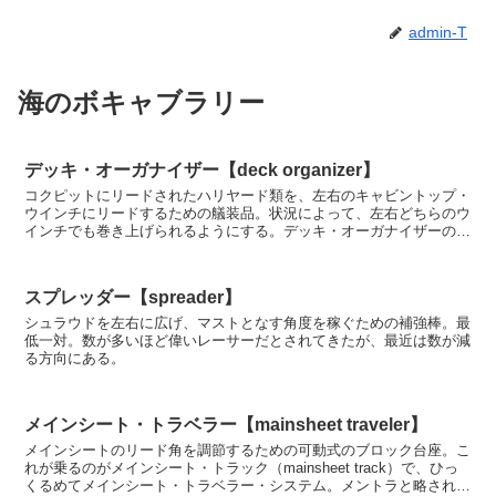
admin-T
海のボキャブラリー
デッキ・オーガナイザー【deck organizer】
コクピットにリードされたハリヤード類を、左右のキャビントップ・
ウインチにリードするための艤装品。状況によって、左右どちらのウ
インチでも巻き上げられるようにする。デッキ・オーガナイザーの船
首側に取り付けたジャマーによって、数本のハリヤード類...
スプレッダー【spreader】
シュラウドを左右に広げ、マストとなす角度を稼ぐための補強棒。最
低一対。数が多いほど偉いレーサーだとされてきたが、最近は数が減
る方向にある。
メインシート・トラベラー【mainsheet traveler】
メインシートのリード角を調節するための可動式のブロック台座。こ
れが乗るのがメインシート・トラック（mainsheet track）で、ひっ
くるめてメインシート・トラベラー・システム。メントラと略される