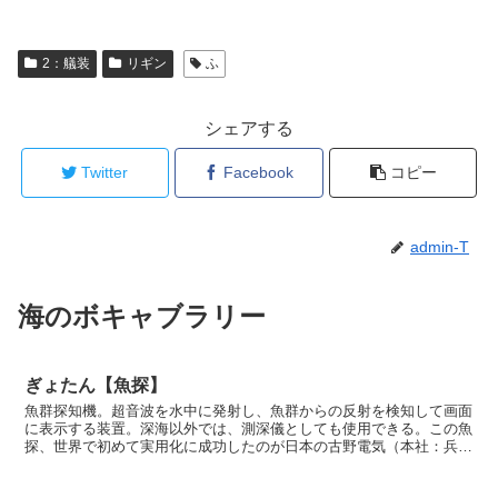
2：艤装
リギン
ふ
シェアする
Twitter
Facebook
コピー
admin-T
海のボキャブラリー
ぎょたん【魚探】
魚群探知機。超音波を水中に発射し、魚群からの反射を検知して画面
に表示する装置。深海以外では、測深儀としても使用できる。この魚
探、世界で初めて実用化に成功したのが日本の古野電気（本社：兵庫
県西宮市）だ。同社の創立記念日に由来する12月3日が...