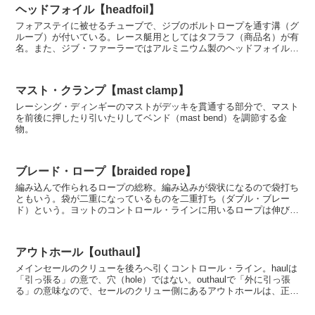
ヘッドフォイル【headfoil】
フォアステイに被せるチューブで、ジブのボルトロープを通す溝（グ
ルーブ）が付いている。レース艇用としてはタフラフ（商品名）が有
名。また、ジブ・ファーラーではアルミニウム製のヘッドフォイルを
回転させて、セールを巻き込むようになっている。→タフ...
マスト・クランプ【mast clamp】
レーシング・ディンギーのマストがデッキを貫通する部分で、マスト
を前後に押したり引いたりしてベンド（mast bend）を調節する金
物。
ブレード・ロープ【braided rope】
編み込んで作られるロープの総称。編み込みが袋状になるので袋打ち
ともいう。袋が二重になっているものを二重打ち（ダブル・ブレー
ド）という。ヨットのコントロール・ラインに用いるロープは伸びを
抑える必要があり、編み込みのない心材（パラレルコア）に...
アウトホール【outhaul】
メインセールのクリューを後ろへ引くコントロール・ライン。haulは
「引っ張る」の意で、穴（hole）ではない。outhaulで「外に引っ張
る」の意味なので、セールのクリュー側にあるアウトホールは、正確
にはクリュー・アウトホールという。