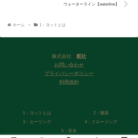
ウォーターライン【waterline】
ホーム
1：ヨットとは
株式会社
舵社
お問い合わせ
プライバシーポリシー
利用規約
1：ヨットとは
2：艤装
3：セーリング
4：クルージング
5：安全