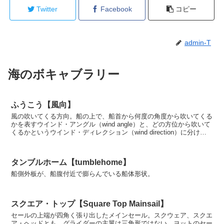
Twitter
Facebook
コピー
admin-T
海のボキャブラリー
ふうこう【風向】
風の吹いてくる方向。船の上で、船首から何度の角度から吹いてくる
かを表すウインド・アングル（wind angle）と、どの方位から吹いて
くるかというウインド・ディレクション（wind direction）に分けら
れる。さらにウインド・アング...
タンブルホーム【tumblehome】
船側外板が、船腹付近で膨らんでいる船体形状。
スクエア・トップ【Square Top Mainsail】
セールの上端が四角く張り出したメインセール。スクウェア、スクエ
ア・ヘッドとも。グライダーの主翼は三角形ではない。ヨットのセー