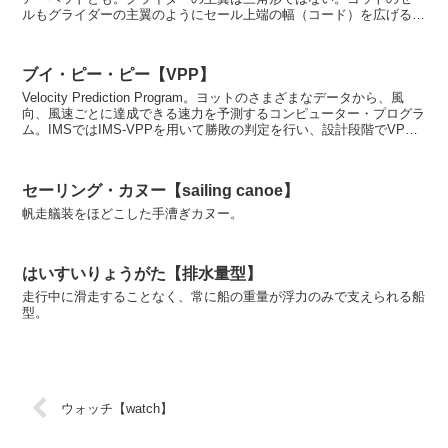
ルもグライダーの主翼のようにセール上端の幅（コード）を広げるこ
とでセールの面積分布、マストップでの整流効果など流体...
ブイ・ピー・ピー【VPP】
Velocity Prediction Program。ヨットのさまざまなデータから、風
向、風速ごとに達成できる速力を予測するコンピューター・プログラ
ム。IMSではIMS-VPPを用いて勝敗の判定を行い、設計段階でVPP
を用いる場合もある...
セーリング・カヌー【sailing canoe】
帆走艤装をほどこした手漕ぎカヌー。
はいすいりょうがた【排水量型】
走行中に滑走することなく、常に船の重量が浮力のみで支えられる船
型。
ウォッチ【watch】