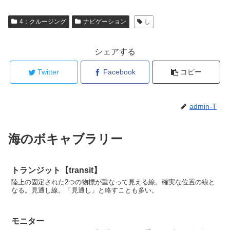
4：クルージング
ナビゲーション
し
シェアする
Twitter
Facebook
コピー
admin-T
海のボキャブラリー
トランジット【transit】
陸上の固定された2つの物標が重なって見える線。確実な位置の線と
なる。見通し線。「見通し」と略すことも多い。
モニター