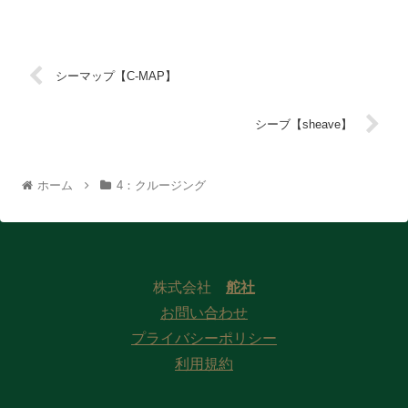
日本ではスターン・ツーともいわれるが、海外では「スタ...
シーマップ【C-MAP】
シーブ【sheave】
ホーム
4：クルージング
株式会社
舵社
お問い合わせ
プライバシーポリシー
利用規約