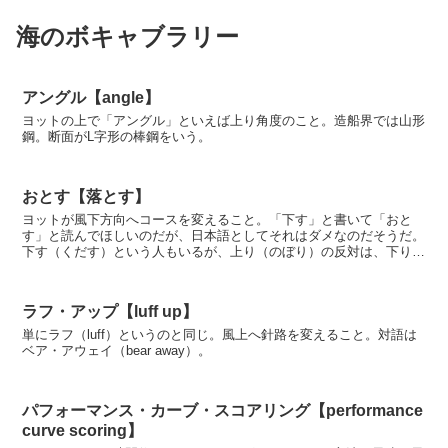
海のボキャブラリー
アングル【angle】
ヨットの上で「アングル」といえば上り角度のこと。造船界では山形
鋼。断面がL字形の棒鋼をいう。
おとす【落とす】
ヨットが風下方向へコースを変えること。「下す」と書いて「おと
す」と読んでほしいのだが、日本語としてそれはダメなのだそうだ。
下す（くだす）という人もいるが、上り（のぼり）の反対は、下り
（くだり）なので、この方が正しいのかも。英語ではベア・ア...
ラフ・アップ【luff up】
単にラフ（luff）というのと同じ。風上へ針路を変えること。対語は
ベア・アウェイ（bear away）。
パフォーマンス・カーブ・スコアリング【performance
curve scoring】