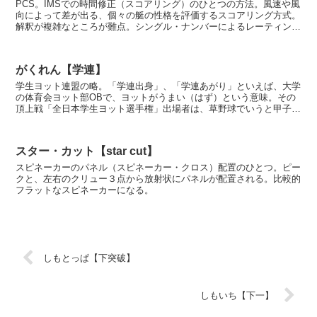
PCS。IMSでの時間修正（スコアリング）のひとつの方法。風速や風
向によって差が出る、個々の艇の性格を評価するスコアリング方式。
解釈が複雑なところが難点。シングル・ナンバーによるレーティング
計算は電卓があれば可能だが、こちらは専用ソフトを...
がくれん【学連】
学生ヨット連盟の略。「学連出身」、「学連あがり」といえば、大学
の体育会ヨット部OBで、ヨットがうまい（はず）という意味。その
頂上戦「全日本学生ヨット選手権」出場者は、草野球でいうと甲子園
経験者くらいの重みがある。逆に、レース中に怒鳴り散ら...
スター・カット【star cut】
スピネーカーのパネル（スピネーカー・クロス）配置のひとつ。ピー
クと、左右のクリュー３点から放射状にパネルが配置される。比較的
フラットなスピネーカーになる。
しもとっぱ【下突破】
しもいち【下一】