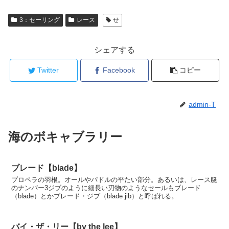
3：セーリング
レース
せ
シェアする
Twitter
Facebook
コピー
admin-T
海のボキャブラリー
ブレード【blade】
プロペラの羽根。オールやパドルの平たい部分。あるいは、レース艇
のナンバー3ジブのように細長い刃物のようなセールもブレード
（blade）とかブレード・ジブ（blade jib）と呼ばれる。
バイ・ザ・リー【by the lee】