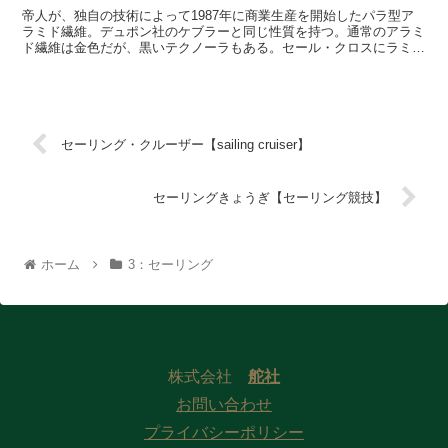
帝人が、独自の技術によって1987年に商業生産を開始したパラ型ア
ラミド繊維。デュポン社のケブラーと同じ性質を持つ。通常のアラミ
ド繊維は金色だが、黒いテクノーラもある。セール・クロスにラミネ
ートされた黒い繊維の多くはこれ。
セーリング・クルーザー【sailing cruiser】
セーリングきょうぎ【セーリング競技】
ホーム
3：セーリング
株式会社
舵社
お問い合わせ
プライバシーポリシー