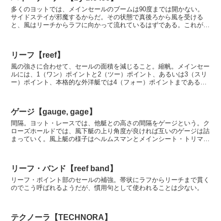
多くのヨットでは、メインセールのブームは90度までは開かない。
サイドステイが邪魔するからだ。その状態で真後ろから風を受ける
と、風はリーチからラフに向かって流れているはずである。これがバ
イ・ザ・リーの状態。ここから予期せぬジャイビング（ワイ...
リーフ【reef】
風の強さに合わせて、セールの面積を減じること。縮帆。メインセー
ルには、1（ワン）ポイントと2（ツー）ポイント、あるいは3（スリ
ー）ポイント、本格的な外洋艇では4（フォー）ポイントまであるこ
とも。それぞれ、ワンポン、ツーポンと略称されること...
ゲージ【gauge, gage】
間隔。ヨット・レースでは、他艇との高さの間隔をゲージという。ク
ローズホールドでは、風下艇の上り角度が良ければ互いのゲージは詰
まっていく。風上艇の様子はヘルムスマンとメインシート・トリマー
からは見にくいので、クルーはただボーっとハイク・アウ...
リーフ・バンド【reef band】
リーフ・ポイント部のセールの補強。帯状にラフからリーチまで貫く
のでこう呼ばれるようだが、慣用句として使われることは少ない。
テクノーラ【TECHNORA】