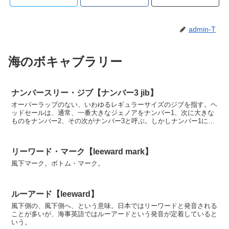
admin-T
海のボキャブラリー
ナンバースリー・ジブ【ナンバー3 jib】
オーバーラップのない、いわゆるレギュラーサイズのジブを指す。ヘ
ッドセールは、通常、一番大きなジェノアをナンバー1、次に大きな
ものをナンバー2、その次がナンバー3と呼ぶ。しかしナンバー1に
は、ライト、ミディアム、ヘビーとあり、さらにはミディ...
リーワード・マーク【leeward mark】
風下マーク。ボトム・マーク。
ルーアード【leeward】
風下側の、風下側へ、という意味。日本ではリーワードと発音される
ことが多いが、海事英語ではルーアードという発音が定着していると
いう。