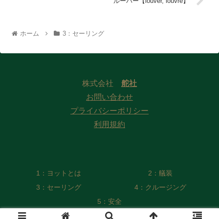
ルーバー【louver, louvre】
ホーム
3：セーリング
株式会社
舵社
お問い合わせ
プライバシーポリシー
利用規約
1：ヨットとは
2：艤装
3：セーリング
4：クルージング
5：安全
© 2022 Web版 ヨット／モーターボート用語集 編纂委員会