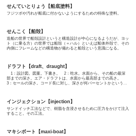
せんていとりょう【船底塗料】
フジツボや汚れが船底に付かないようにするための特殊な塗料。
せんこく【船殻】
造船の世界で船殻設計というと構造設計が中心になるようだが、ヨッ
ト（に乗る方）の世界では船殻（＝ハル）といえば船体外殻で、その
内側にフレームなどの構造物が備わると船殻という意識になる。
ドラフト【draft、draught】
1：設計図。図案。下書き。 2：吃水。水面から、その船の最深
部までの深さ。エア・ドラフトは、水面から最高部までの高さ。
3：セールの深さ。コード長に対し、深さが何パーセントかという数
値で表す。
インジェクション【injection】
サンドイッチ工法などで、樹脂を含浸させるために圧力をかけて注入
すること。その工法。
マキシボート【maxi-boat】