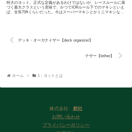
特大のヨット。正式な定義があるわけではないが、レースルールに基
づく最大クラスという意味で、かつてIORルール下でのマキシといえ
ば、全長70ftくらいだった。今はスーパーマキシとかミニマキシなど
と派生し、マキシはだいたい全長100ft。
デッキ・オーガナイザー【deck organizer】
テザー【tether】
ホーム
1：ヨットとは
株式会社
舵社
お問い合わせ
プライバシーポリシー