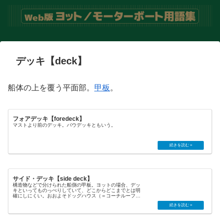
デッキ【deck】
船体の上を覆う平面部。
甲板
。
フォアデッキ【foredeck】
マストより前のデッキ。バウデッキともいう。
サイド・デッキ【side deck】
構造物などで分けられた船側の甲板。ヨットの場合、デッ
キといってものっぺりしていて、どこからどこまでとは明
確にしにくい。おおよそドッグハウス（＝コーチルーフ）
の横あたりをいう。