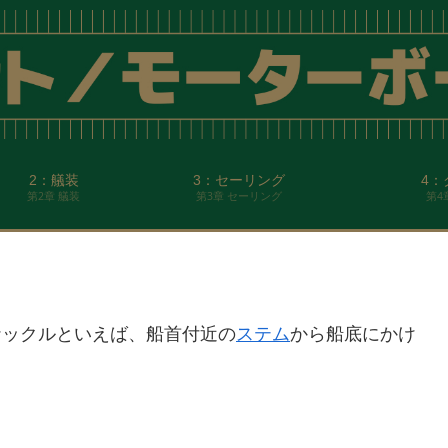
2：艤装
3：セーリング
4：
第2章 艤装
第3章 セーリング
第4
ナックルといえば、船首付近の
ステム
から船底にかけ