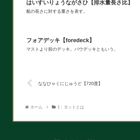
はいすいりょうながさひ【排水量長さ比】
船の長さに対する重さを表す。
フォアデッキ【foredeck】
マストより前のデッキ。バウデッキともいう。
ななひゃくにじゅうど【720度】
ホーム
1：ヨットとは