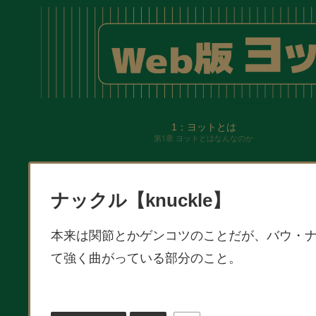
1：ヨットとは
第1章 ヨットとはなんなのか
ナックル【knuckle】
本来は関節とかゲンコツのことだが、バウ・
て強く曲がっている部分のこと。