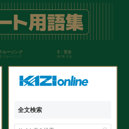
クルージング
5：安全
章 クルージング
第5章 安全
全文検索