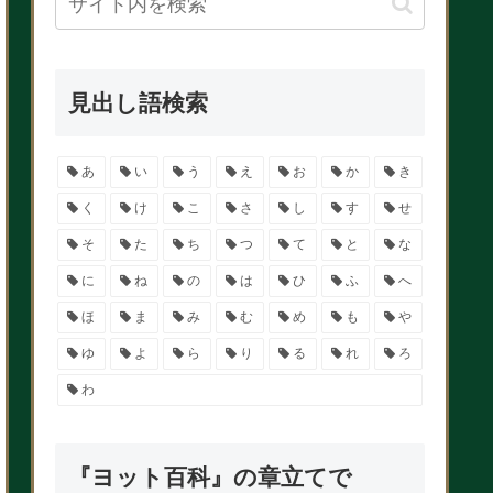
見出し語検索
あ
い
う
え
お
か
き
く
け
こ
さ
し
す
せ
そ
た
ち
つ
て
と
な
に
ね
の
は
ひ
ふ
へ
ほ
ま
み
む
め
も
や
ゆ
よ
ら
り
る
れ
ろ
わ
『ヨット百科』の章立てで