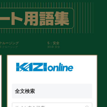
クルージング
5：安全
章 クルージング
第5章 安全
全文検索