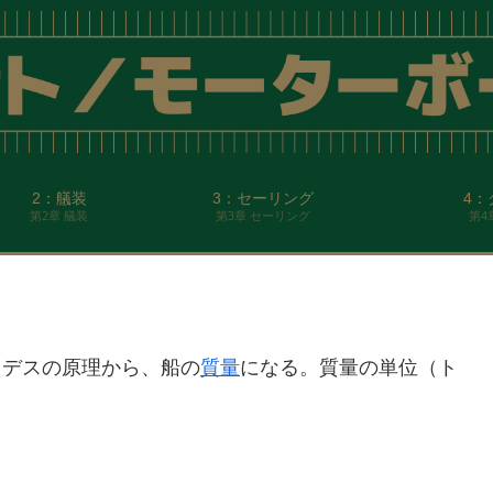
2：艤装
3：セーリング
4：
第2章 艤装
第3章 セーリング
第4
メデスの原理から、船の
質量
になる。質量の単位（ト