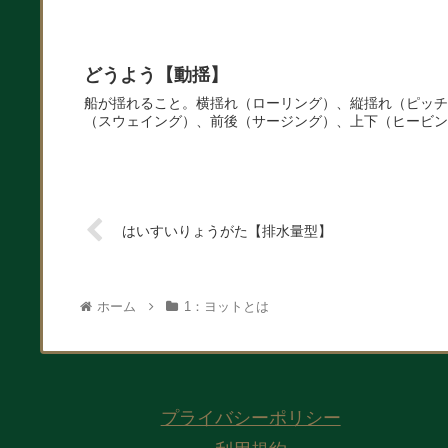
どうよう【動揺】
船が揺れること。横揺れ（ローリング）、縦揺れ（ピッチ
（スウェイング）、前後（サージング）、上下（ヒービン
はいすいりょうがた【排水量型】
ホーム
1：ヨットとは
プライバシーポリシー