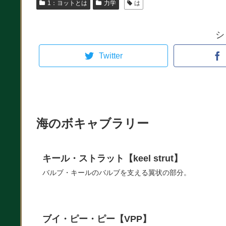
1：ヨットとは
力学
は
シ
Twitter
海のボキャブラリー
キール・ストラット【keel strut】
バルブ・キールのバルブを支える翼状の部分。
ブイ・ピー・ピー【VPP】