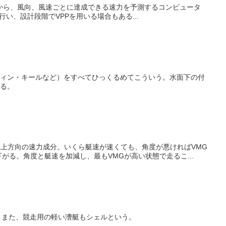
さまざまなデータから、風向、風速ごとに達成できる速力を予測するコンピュータ
行い、設計段階でVPPを用いる場合もある...
ィン・キールなど）をすべてひっくるめてこういう。水面下の付
る。
ヨットの風上方向の速力成分。いくら艇速が速くても、角度が悪ければVMG
がる。角度と艇速を加減し、最もVMGが高い状態で走るこ...
ともいう。また、競走用の軽い漕艇もシェルという。