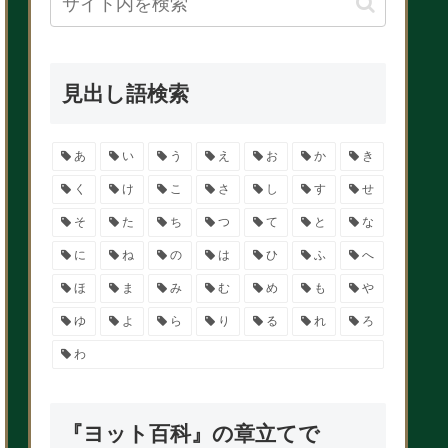
見出し語検索
あ
い
う
え
お
か
き
く
け
こ
さ
し
す
せ
そ
た
ち
つ
て
と
な
に
ね
の
は
ひ
ふ
へ
ほ
ま
み
む
め
も
や
ゆ
よ
ら
り
る
れ
ろ
わ
『ヨット百科』の章立てで