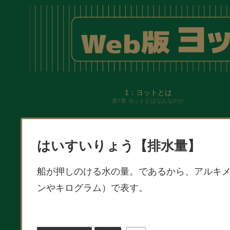
1：ヨットとは
第1章 ヨットとはなんなのか
はいすいりょう【排水量】
船が押しのける水の量。であるから、アルキ
ンやキログラム）で表す。