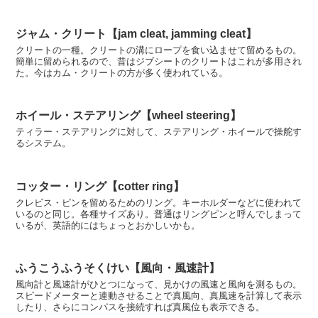
だが、最近ではプレジャ...
ジャム・クリート【jam cleat, jamming cleat】
クリートの一種。クリートの溝にロープを食い込ませて留めるもの。
簡単に留められるので、昔はジブシートのクリートはこれが多用され
た。今はカム・クリートの方が多く使われている。
ホイール・ステアリング【wheel steering】
ティラー・ステアリングに対して、ステアリング・ホイールで操舵す
るシステム。
コッター・リング【cotter ring】
クレビス・ピンを留めるためのリング。キーホルダーなどに使われて
いるのと同じ。各種サイズあり。普通はリングピンと呼んでしまって
いるが、英語的にはちょっとおかしいかも。
ふうこうふうそくけい【風向・風速計】
風向計と風速計がひとつになって、見かけの風速と風向を測るもの。
スピードメーターと連動させることで真風向、真風速を計算して表示
したり、さらにコンパスを接続すれば真風位も表示できる。