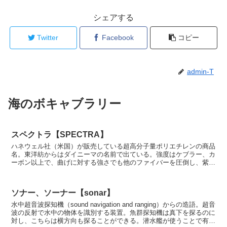
シェアする
Twitter
Facebook
コピー
admin-T
海のボキャブラリー
スペクトラ【SPECTRA】
ハネウェル社（米国）が販売している超高分子量ポリエチレンの商品
名。東洋紡からはダイニーマの名前で出ている。強度はケブラー、カ
ーボン以上で、曲げに対する強さでも他のファイバーを圧倒し、紫外
線による劣化も吸湿性も少ない。セール・クロスの素材と...
ソナー、ソーナー【sonar】
水中超音波探知機（sound navigation and ranging）からの造語。超音
波の反射で水中の物体を識別する装置。魚群探知機は真下を探るのに
対し、こちらは横方向も探ることができる。潜水艦が使うことで有名