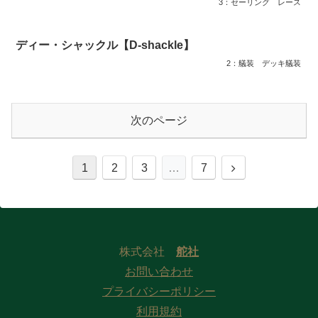
3：セーリング
レース
ディー・シャックル【D-shackle】
2：艤装
デッキ艤装
次のページ
1
2
3
…
7
株式会社
舵社
お問い合わせ
プライバシーポリシー
利用規約