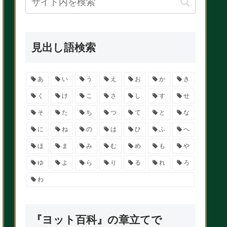
見出し語検索
あ
い
う
え
お
か
き
く
け
こ
さ
し
す
せ
そ
た
ち
つ
て
と
な
に
ね
の
は
ひ
ふ
へ
ほ
ま
み
む
め
も
や
ゆ
よ
ら
り
る
れ
ろ
わ
『ヨット百科』の章立てで