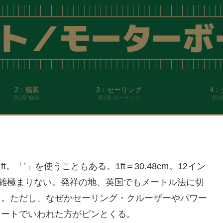
2：艤装
3：セーリング
4：
第2章 艤装
第3章 セーリング
第4
「’」を使うこともある。1ft＝30.48cm。12イン
複雑極まりない。発祥の地、英国でもメートル法に切
る。ただし、なぜかセーリング・クルーザーやパワー
ィートでいわれた方がピンとくる。