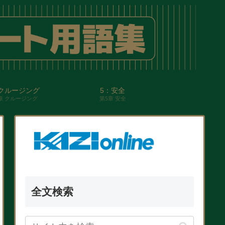
クルージング
5：安全
章 クルージング
第5章 安全
全文検索