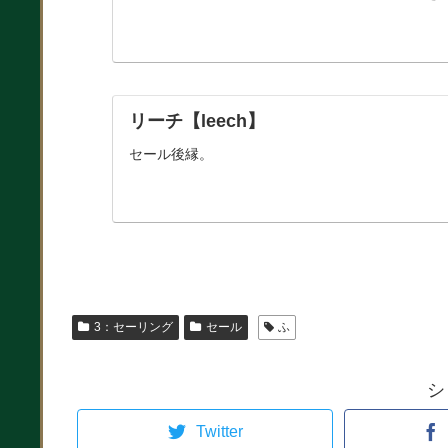
リーチ【leech】
セール後縁。
3：セーリング
セール
ふ
シ
Twitter