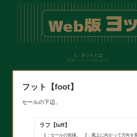
1：ヨットとは
第1章 ヨットとはなんなのか
フット【foot】
セールの下辺。
ラフ【luff】
1：セールの前縁。 2：風上に向かって方向を