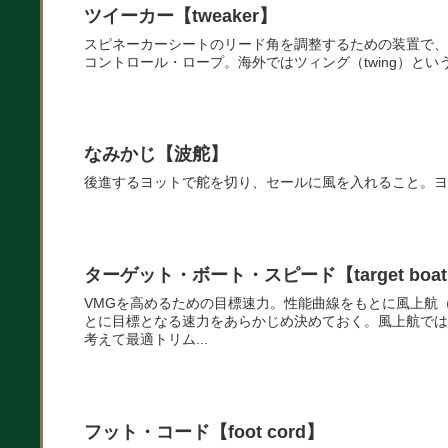
ツイーカー【tweaker】
スピネーカーシートのリード角を調整するための装置で、
コントロール・ロープ。海外ではツィング（twing）とい
なみかじ【波舵】
後進するヨットで舵を切り、セールに風を入れること。ヨ
ターゲット・ボート・スピード【target boat 
VMGを高めるための目標速力。性能曲線をもとに風上航
とに目標となる速力をあらかじめ決めておく。風上航では
考えて最適トリム...
フット・コード【foot cord】