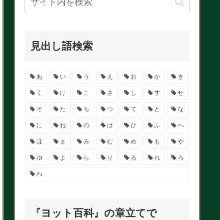
見出し語検索
あ
い
う
え
お
か
き
く
け
こ
さ
し
す
せ
そ
た
ち
つ
て
と
な
に
ね
の
は
ひ
ふ
へ
ほ
ま
み
む
め
も
や
ゆ
よ
ら
り
る
れ
ろ
わ
『ヨット百科』の章立てで