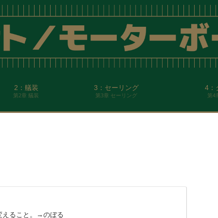
2：艤装
3：セーリング
4：
第2章 艤装
第3章 セーリング
第4
変えること。→のぼる