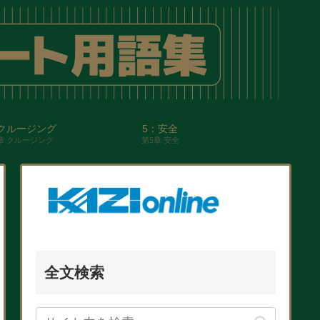
クルージング
5：安全
章 クルージング
第5章 安全
全文検索