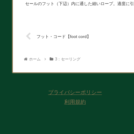
セールのフット（下辺）内に通した細いロープ。適度に引
フット・コード【foot cord】
ホーム
3：セーリング
プライバシーポリシー
利用規約