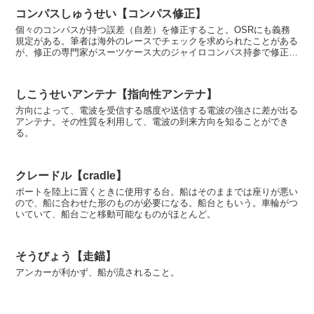
コンパスしゅうせい【コンパス修正】
個々のコンパスが持つ誤差（自差）を修正すること。OSRにも義務
規定がある。筆者は海外のレースでチェックを求められたことがある
が、修正の専門家がスーツケース大のジャイロコンパス持参で修正作
業を行ってくれた。これがない場合は、陸地の目標を見つ...
しこうせいアンテナ【指向性アンテナ】
方向によって、電波を受信する感度や送信する電波の強さに差が出る
アンテナ。その性質を利用して、電波の到来方向を知ることができ
る。
クレードル【cradle】
ボートを陸上に置くときに使用する台。船はそのままでは座りが悪い
ので、船に合わせた形のものが必要になる。船台ともいう。車輪がつ
いていて、船台ごと移動可能なものがほとんど。
そうびょう【走錨】
アンカーが利かず、船が流されること。