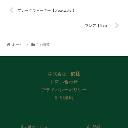
ブレークウォーター【breakwater】
フレア【flare】
ホーム
2：艤装
株式会社
舵社
お問い合わせ
プライバシーポリシー
利用規約
1：ヨットとは
2：艤装