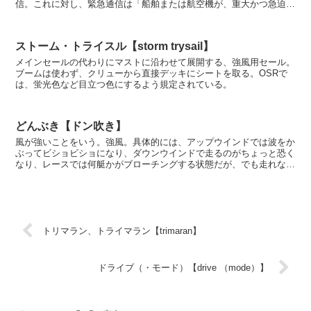
信。これに対し、緊急通信は「船舶または航空機が、重大かつ急迫し
た危険に陥るおそれがある場合、またはその他緊急の事態が発...
ストーム・トライスル【storm trysail】
メインセールの代わりにマストに沿わせて展開する、強風用セール。
ブームは使わず、クリューから直接デッキにシートを取る。OSRで
は、蛍光色など目立つ色にするよう規定されている。
どんぶき【ドン吹き】
風が強いことをいう。強風。具体的には、アップウインドでは波をか
ぶってビショビショになり、ダウンウインドで走るのがちょっと恐く
なり、レースでは何艇かがブローチングする状態だが、でも走れない
ことはない……くらいがドン吹きだと、この項の筆者は個...
トリマラン、トライマラン【trimaran】
ドライブ（・モード）【drive （mode）】