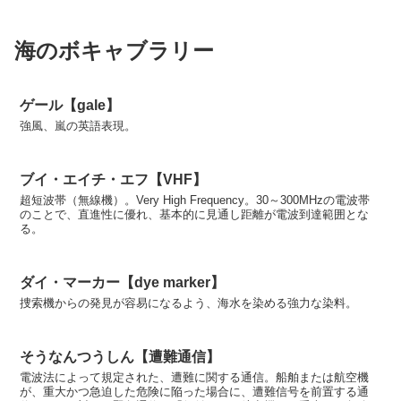
海のボキャブラリー
ゲール【gale】
強風、嵐の英語表現。
ブイ・エイチ・エフ【VHF】
超短波帯（無線機）。Very High Frequency。30～300MHzの電波帯
のことで、直進性に優れ、基本的に見通し距離が電波到達範囲とな
る。
ダイ・マーカー【dye marker】
捜索機からの発見が容易になるよう、海水を染める強力な染料。
そうなんつうしん【遭難通信】
電波法によって規定された、遭難に関する通信。船舶または航空機
が、重大かつ急迫した危険に陥った場合に、遭難信号を前置する通