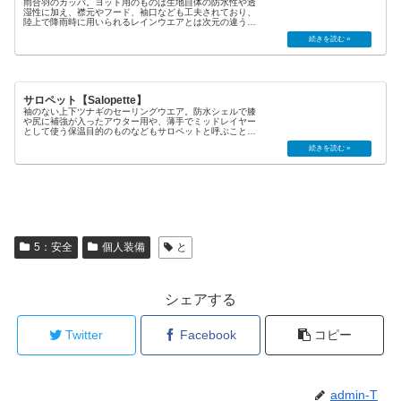
雨合羽のカッパ。ヨット用のものは生地自体の防水性や透
湿性に加え、襟元やフード、袖口なども工夫されており、
陸上で降雨時に用いられるレインウエアとは次元の違う装
備（gear）になっている。ファール・ウェザー・ギア、ヘ
ビー・ウェザー・ギア（he...
サロペット【Salopette】
袖のない上下ツナギのセーリングウエア。防水シェルで膝
や尻に補強が入ったアウター用や、薄手でミッドレイヤー
として使う保温目的のものなどもサロペットと呼ぶことが
ある。吊りズボンの一種なのだろうが、ファッション界で
は背中に布があるものは...
5：安全
個人装備
と
シェアする
Twitter
Facebook
コピー
admin-T