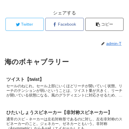
シェアする
Twitter
Facebook
コピー
admin-T
海のボキャブラリー
ツイスト【twist】
セールのねじれ。セール上部にいくほどリーチが開いていく状態。リ
ーチのテンションが弱いということは、ツイスト量が大きく、リーチ
が開いている状態になる。風のグラディエントに対応させるため、あ
るいはセールのどこかしらで風をつかみグルーブを広くす...
ひたいしょうスピネーカー【非対称スピネーカー】
通常のスピ－ネーカーは左右対称形であるのに対し、左右非対称のス
ピネーカーのこと。ジェネカー、ゼネカーともいう。非対称
（Asymmetric）からA-sail（エイセール）とも。