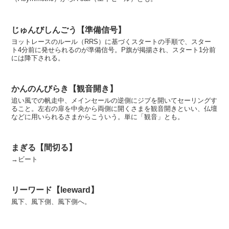
じゅんびしんごう【準備信号】
ヨットレースのルール（RRS）に基づくスタートの手順で、スター
ト4分前に発せられるのが準備信号。P旗が掲揚され、スタート1分前
には降下される。
かんのんびらき【観音開き】
追い風での帆走中、メインセールの逆側にジブを開いてセーリングす
ること。左右の扉を中央から両側に開くさまを観音開きといい、仏壇
などに用いられるさまからこういう。単に「観音」とも。
まぎる【間切る】
→ビート
リーワード【leeward】
風下、風下側、風下側へ。