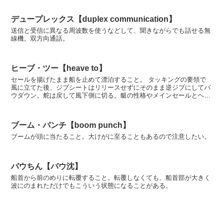
デュープレックス【duplex communication】
送信と受信に異なる周波数を使うなどして、聞きながらでも話せる無
線機。双方向通話。
ヒーブ・ツー【heave to】
セールを揚げたまま船を止めて漂泊すること。 タッキングの要領で
風に立てた後、ジブシートはリリースせずにそのまま逆ジブにしてバ
ウダウン。舵は戻して風下側に切る。艇の性格やメインセールとヘッ
ドセールのコンビネーションによって、メ...
ブーム・パンチ【boom punch】
ブームが頭に当たること。大けがに至ることもあるので注意したい。
バウちん【バウ沈】
船首から前のめりに転覆すること。転覆しなくても、船首部が大きく
波にのまれただけでもこういう状態になることがある。