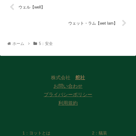
ウェル【well】
ウェット・ラム【wet lam】
ホーム
5：安全
株式会社
舵社
お問い合わせ
プライバシーポリシー
利用規約
1：ヨットとは
2：艤装