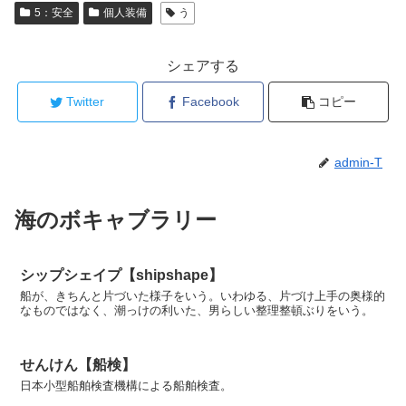
5：安全
個人装備
う
シェアする
Twitter
Facebook
コピー
admin-T
海のボキャブラリー
シップシェイプ【shipshape】
船が、きちんと片づいた様子をいう。いわゆる、片づけ上手の奥様的
なものではなく、潮っけの利いた、男らしい整理整頓ぶりをいう。
せんけん【船検】
日本小型船舶検査機構による船舶検査。