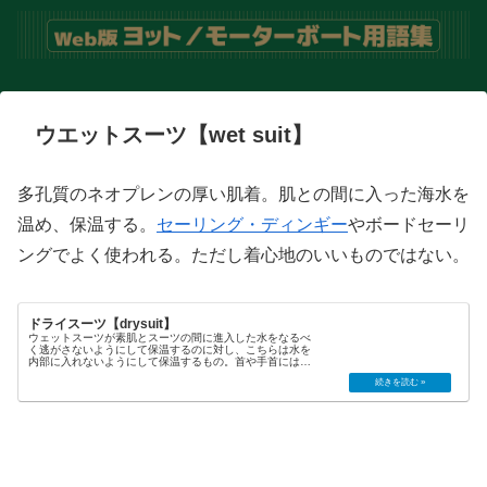
ウエットスーツ【wet suit】
多孔質のネオプレンの厚い肌着。肌との間に入った海水を
温め、保温する。
セーリング・ディンギー
やボードセーリ
ングでよく使われる。ただし着心地のいいものではない。
ドライスーツ【drysuit】
ウェットスーツが素肌とスーツの間に進入した水をなるべ
く逃がさないようにして保温するのに対し、こちらは水を
内部に入れないようにして保温するもの。首や手首には柔
らかいネオプレン（商標。合成ゴム）で防水し、防水ジッ
パーによって着脱する。ディンギ...