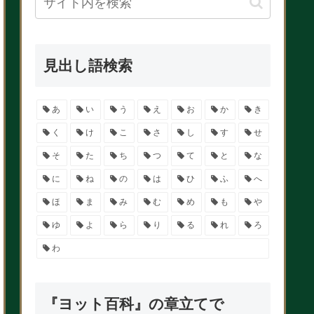
見出し語検索
あ
い
う
え
お
か
き
く
け
こ
さ
し
す
せ
そ
た
ち
つ
て
と
な
に
ね
の
は
ひ
ふ
へ
ほ
ま
み
む
め
も
や
ゆ
よ
ら
り
る
れ
ろ
わ
『ヨット百科』の章立てで