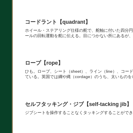
コードラント【quadrant】
ホイール・ステアリング仕様の舵で、舵軸に付いた四分円
ールの回転運動を舵に伝える。目につかない所にあるが、
ロープ【rope】
ひも。ロープ、シート（sheet）、ライン（line）、コ
ている。英国では綱や縄（cordage）のうち、太いもの
セルフタッキング・ジブ【self-tacking jib】
ジブシートを操作することなくタッキングすることができ