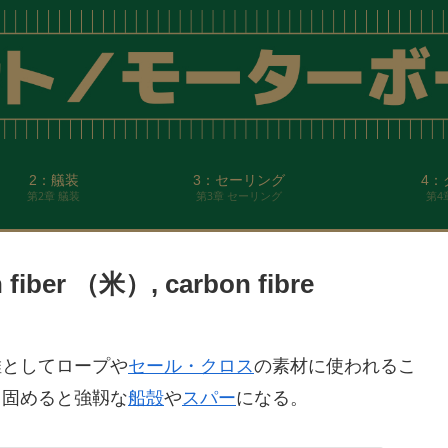
2：艤装
3：セーリング
4：
第2章 艤装
第3章 セーリング
第4
r （米）, carbon fibre
維としてロープや
セール・クロス
の素材に使われるこ
て固めると強靱な
船殻
や
スパー
になる。