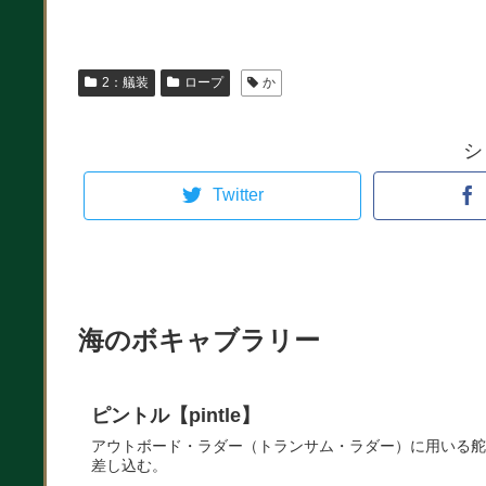
2：艤装
ロープ
か
シ
Twitter
海のボキャブラリー
ピントル【pintle】
アウトボード・ラダー（トランサム・ラダー）に用いる舵
差し込む。