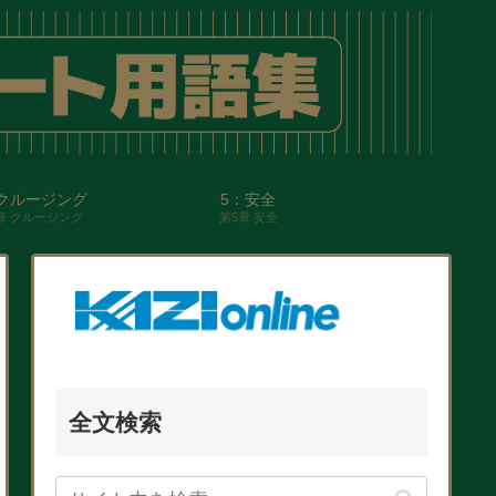
クルージング
5：安全
章 クルージング
第5章 安全
全文検索