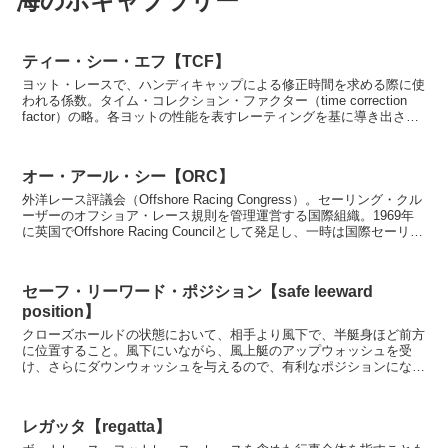
海のボキャブラリー
ティー・シー・エフ【TCF】
ヨット・レースで、ハンディキャップによる修正時間を求める際に使
われる係数。タイム・コレクション・ファクター（time correction
factor）の略。各ヨットの性能を表すレーティングを基に導き出され
た数値。TMFやTAなどシステ...
オー・アール・シー【ORC】
外洋レース評議会（Offshore Racing Congress）。セーリング・クル
ーザーのオフショア・レース規則を管理運営する国際組織。1969年
に英国でOffshore Racing Councilとして発足し、一時は国際セーリン
グ...
セーフ・リーワード・ポジション【safe leeward
position】
クローズホールドの状態において、相手より風下で、半艇身ほど前方
に位置すること。風下にいながら、風上艇のアップウォッシュを受
け、さらにダウンウォッシュを与えるので、有利なポジションにな
る。風上艇は抜き去る望みのないホープレス・ポジションとな...
レガッタ【regatta】