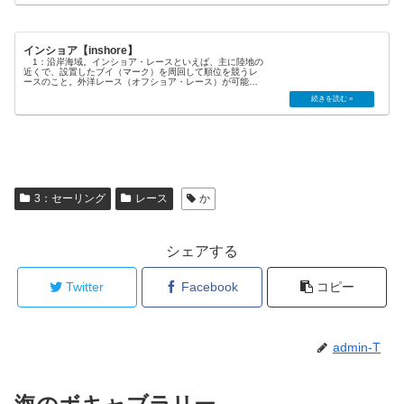
インショア【inshore】
1：沿岸海域。インショア・レースといえば、主に陸地の
近くで、設置したブイ（マーク）を周回して順位を競うレ
ースのこと。外洋レース（オフショア・レース）が可能な
セーリング・クルーザーによって行われるものだけを指す
ことが多い。 2：海から陸に...
3：セーリング
レース
か
シェアする
Twitter
Facebook
コピー
admin-T