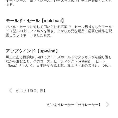
ボートレース、ヨットレース。レースを含めた行事全体を指すことも
ある。
モールド・セール【mold sail】
パネル・セールに対して用いられる言葉で、セール形状をしたモール
ド（型）の上にフィルムを置き、上から必要な場所に必要な繊維を配
置してラミネートさせたもの。
アップウインド【up-wind】
風上にある目的地に向けてクローズホールドでタッキングを繰り返し
ながら進むこと。そのコース。ビーティング（beating）、ビート
（beat）ともいう。日本語なら風上航、真上り（まのぼり）。つめ、
とも。
かいり【海里、浬】
がいようレーサー【外洋レーサー】