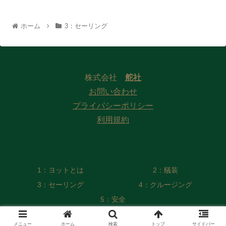
ホーム
3：セーリング
株式会社
舵社
お問い合わせ
プライバシーポリシー
利用規約
1：ヨットとは
2：艤装
3：セーリング
4：クルージング
5：安全
© 2022 Web版 ヨット／モーターボート用語集 編纂委員会
メニュー
ホーム
検索
トップ
サイドバー