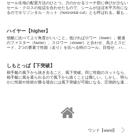
セール生地の配置方法のひとつ。力のかかるリーチ部に伸びが少ない
セール・クロスの短辺を合わせたもので、シームがほぼ水平方向にな
るのでホリゾンタル・カット（horizontal cut）とも呼ばれる。最もオ
ーソドックスなクロス配置。
ハイヤー【higher】
他艇に比べて上り角度がいいこと。低ければロワー（lower）。艇速
のファスター（faster）、スロワー（slower）と合わせ、高さとスピ
ード、2つの要素で性能（走り）を比べる時のコール。目指せ、ハイ
ヤー＆ファスター！
しもとっぱ【下突破】
相手艇の風下から抜き去ること。風下突破。同じ性能のヨットなら、
相手艇に風を遮られるので風下から抜くことは難しい。しかし、明ら
かに性能や技術が勝る場合には風下突破が可能になる。圧倒的な違い
を見せつける一瞬。
ワンド【wand】