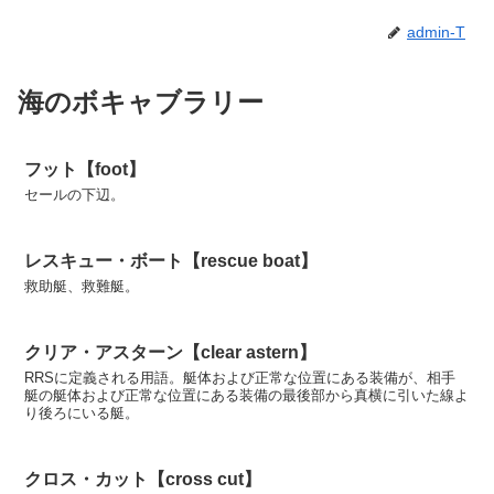
admin-T
海のボキャブラリー
フット【foot】
セールの下辺。
レスキュー・ボート【rescue boat】
救助艇、救難艇。
クリア・アスターン【clear astern】
RRSに定義される用語。艇体および正常な位置にある装備が、相手
艇の艇体および正常な位置にある装備の最後部から真横に引いた線よ
り後ろにいる艇。
クロス・カット【cross cut】