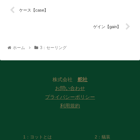
ケース【case】
ゲイン【gain】
ホーム
3：セーリング
株式会社
舵社
お問い合わせ
プライバシーポリシー
利用規約
1：ヨットとは
2：艤装