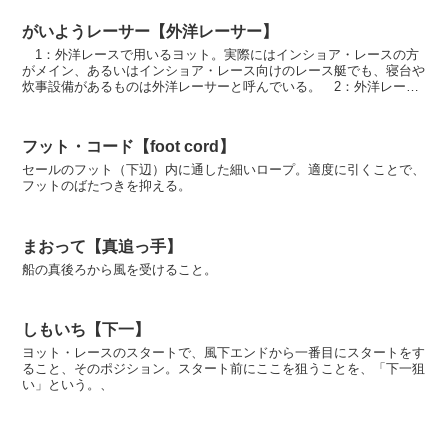
がいようレーサー【外洋レーサー】
1：外洋レースで用いるヨット。実際にはインショア・レースの方
がメイン、あるいはインショア・レース向けのレース艇でも、寝台や
炊事設備があるものは外洋レーサーと呼んでいる。 2：外洋レース
艇に乗るセーラー。この場合、本格的な外洋レースに出場...
フット・コード【foot cord】
セールのフット（下辺）内に通した細いロープ。適度に引くことで、
フットのばたつきを抑える。
まおって【真追っ手】
船の真後ろから風を受けること。
しもいち【下一】
ヨット・レースのスタートで、風下エンドから一番目にスタートをす
ること、そのポジション。スタート前にここを狙うことを、「下一狙
い」という。、