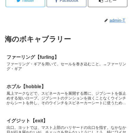
Twitter
Facebook
コピー
admin-T
海のボキャブラリー
ファーリング【furling】
ファーリング・ギアを用いて、セールを巻き込むこと。→ファーリン
グ・ギア
ホブル【hobble】
風上マークなどで、スピネーカーを展開する際に、ジブシートを仮止
めする短いロープ。ジブシートのテンションを抜くことなくウインチ
からシートを外し、そのウインチをスピネーカーシートに使うために
用いる。馬の足かせの意。
イグジット【exit】
出口。ヨットでは、マスト上部のハリヤードの出口を指す。なかなか
目が行き届かないが、チェックを怠らないようにしよう。特にワイヤ