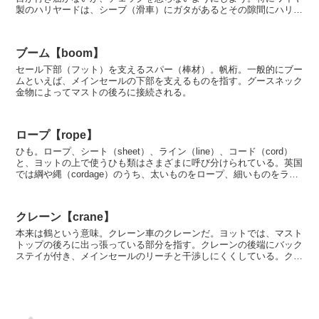
製のハリヤードは、シーブ（滑車）にガタがあるとその隙間にハリヤ
ードが落ち込み、上げ下げできなくなる。強風時にこうな...
ブーム【boom】
セール下部（フット）を支えるスパー（棒材）。帆桁。一般的にブー
ムといえば、メインセールの下部を支えるものを指す。グースネック
金物によってマストの後ろに接続される。
ロープ【rope】
ひも。ロープ、シート（sheet）、ライン（line）、コード（cord）
と、ヨットの上で使うひも類はさまざまに呼び分けられている。英国
では綱や縄（cordage）のうち、太いものをロープ、細いものをライ
ンと呼び分けている。米国では太さに...
クレーン【crane】
本来は鶴という意味。クレーン車のクレーンだ。ヨットでは、マスト
トップの後ろに出っ張っている部分を指す。クレーンの後端にバック
ステイが付き、メインセールのリーチと干渉しにくくしている。クレ
ーンの上には、風見やアンテナ、風向・風速計のセンサー...