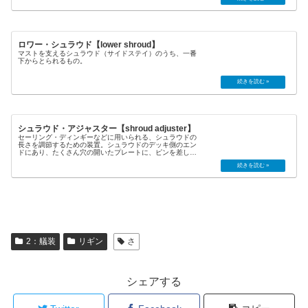
ロワー・シュラウド【lower shroud】
マストを支えるシュラウド（サイドステイ）のうち、一番
下からとられるもの。
シュラウド・アジャスター【shroud adjuster】
セーリング・ディンギーなどに用いられる、シュラウドの
長さを調節するための装置。シュラウドのデッキ側のエン
ドにあり、たくさん穴の開いたプレートに、ピンを差し込
んで留める。ターンバックルと同じ役目をするもの。
2：艤装
リギン
さ
シェアする