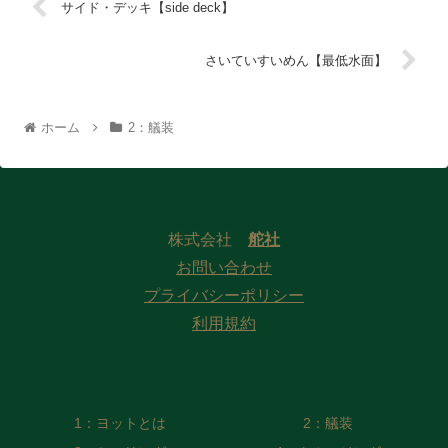
サイド・デッキ【side deck】
さいていすいめん【最低水面】
ホーム
2：艤装
株式会社
舵社
お問い合わせ
プライバシーポリシー
利用規約
1：ヨットとは
2：艤装