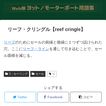
リーフ・クリングル【reef cringle】
リーフ
のためにセールの前縁と後縁に１つずつ設けられた
穴。ここに
リーフ・ライン
を通して引き込むことで、セー
ル面積を減じる。
3：セーリング
セール
り
シェアする
Twitter
Facebook
コピー