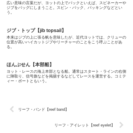
広い意味の言葉だが、ヨットの上でパックといえば、スピネーカーや
ジブをバッグにしまうこと。スピン・パック、パッキングなどとい
う。
ジブ・トップ【jib topsail】
本来はジブの上に張る帆を意味したが、近代ヨットでは、クリューの
位置が高いハイカットジブやリーチャーのことをこう呼ぶことがあ
る。
ほんぶせん【本部船】
ヨット・レースの海上本部となる船。通常はスタート・ラインの右側
に陣取り、信号旗などを掲揚するなどしてレースを運営する。コミテ
ィー・ボートともいう。
リーフ・バンド【reef band】
リーフ・アイレット【reef eyelet】