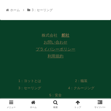
ホーム
3：セーリング
株式会社
舵社
お問い合わせ
プライバシーポリシー
利用規約
1：ヨットとは
2：艤装
3：セーリング
4：クルージング
5：安全
© 2022 Web版 ヨット／モーターボート用語集 編纂委員会
メニュー
ホーム
検索
トップ
サイドバー