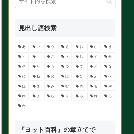
見出し語検索
あ
い
う
え
お
か
き
く
け
こ
さ
し
す
せ
そ
た
ち
つ
て
と
な
に
ね
の
は
ひ
ふ
へ
ほ
ま
み
む
め
も
や
ゆ
よ
ら
り
る
れ
ろ
わ
『ヨット百科』の章立てで