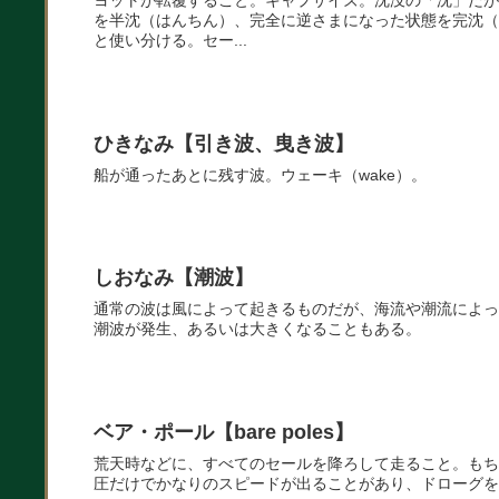
ヨットが転覆すること。キャプサイズ。沈没の「沈」だが
を半沈（はんちん）、完全に逆さまになった状態を完沈（
と使い分ける。セー...
ひきなみ【引き波、曳き波】
船が通ったあとに残す波。ウェーキ（wake）。
しおなみ【潮波】
通常の波は風によって起きるものだが、海流や潮流によっ
潮波が発生、あるいは大きくなることもある。
ベア・ポール【bare poles】
荒天時などに、すべてのセールを降ろして走ること。もち
圧だけでかなりのスピードが出ることがあり、ドローグを