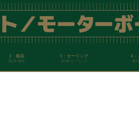
2：艤装
3：セーリング
4：
第2章 艤装
第3章 セーリング
第4