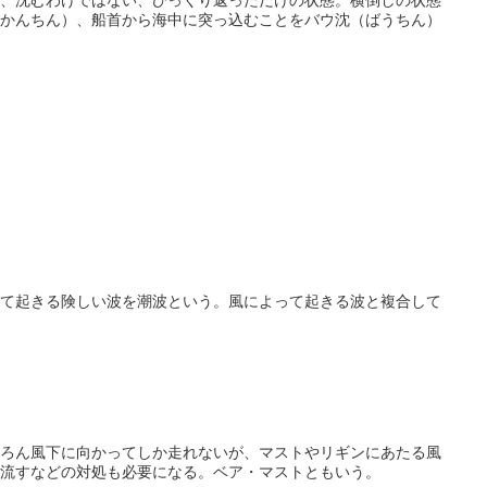
、沈むわけではない、ひっくり返っただけの状態。横倒しの状態
かんちん）、船首から海中に突っ込むことをバウ沈（ばうちん）
て起きる険しい波を潮波という。風によって起きる波と複合して
ろん風下に向かってしか走れないが、マストやリギンにあたる風
流すなどの対処も必要になる。ベア・マストともいう。