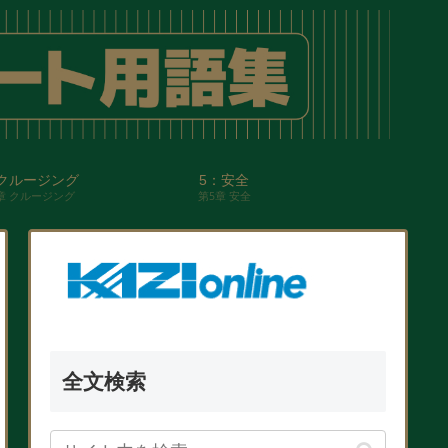
クルージング
5：安全
章 クルージング
第5章 安全
全文検索