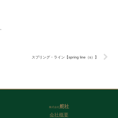
。
スプリング・ライン【spring line（s）】
舵社
株式会社
会社概要