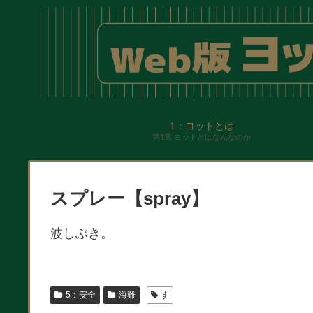
1：ヨットとは
第1章 ヨットとはなんなのか
スプレー【spray】
波しぶき。
5：安全
海難
す