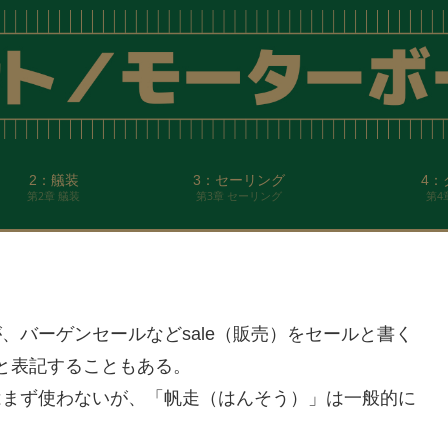
2：艤装
3：セーリング
4：
第2章 艤装
第3章 セーリング
第4
、バーゲンセールなどsale（販売）をセールと書く
」と表記することもある。
はまず使わないが、「帆走（はんそう）」は一般的に