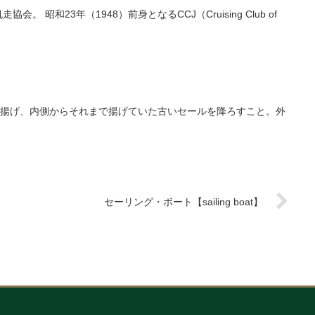
sing Club of
揚げ、内側からそれまで揚げていた古いセールを降ろすこと。外
セーリング・ボート【sailing boat】