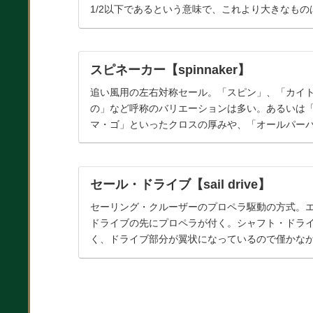
1/2以下であるという意味で、これより大きなも
ブのうち、メインセ...
スピネーカー【spinnaker】
追い風用の左右対称セール。「スピン」、「カイ
の」など呼称のバリエーションは多い。あるいは
マ・ゴ」といったクロスの厚みや、「オールパー
ザインの違いをそのまま用い...
セール・ドライブ【sail drive】
セーリング・クルーザーのプロペラ駆動の方式。
ドライブの先にプロペラが付く。シャフト・ドラ
く、ドライブ部分が翼状になっているので僅かな
ン・チューブがないので漏...