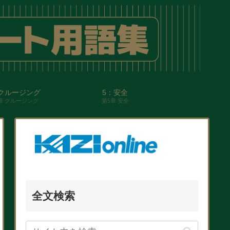
クルージング
5：安全
章 クルージング
第5章 安全
全文検索