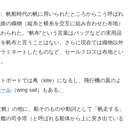
で、帆船時代の帆に用いられたところからこう呼ばれ
繊維の織物（縦糸と横糸を交互に組み合わせた布地）
わられた。“帆布”という言葉はバッグなどの実用品
スを帆布と言うことはない。さらに現在では織物以外
でラミネートしたものなど、セールクロスは布地とい
る。
トボードでは凧（kite）になるし、飛行機の翼のよ
セール
（wing sail）もある。
ール（帆）の他に、船そのものや動詞として「帆走する」
水艦の司令塔（と呼ばれる船体から上に突き出ている