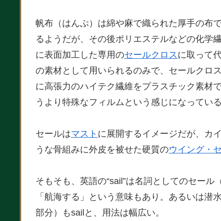
帆布（はんぷ）は綿や麻で織られた厚手の布
るようだが、その後ポリエステルなどの化学
に表面加工した専用の
セールクロス
に取って代
の素材として用いられるのみで、セールクロ
に高張力のハイテク繊維をプラスチック素材
うより特殊なフィルムという感じになってい
セールは
マスト
に展開するイメージだが、カイ
うな骨組みに外皮を被せた硬質の
ウイング・
そもそも、英語の“sail”は名詞としてのセ
「航海する」という意味もあり。あるいは潜
部分）もsailと、用法は幅広い。