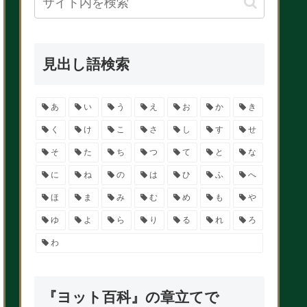
見出し語検索
あ
い
う
え
お
か
き
く
け
こ
さ
し
す
せ
そ
た
ち
つ
て
と
な
に
ね
の
は
ひ
ふ
へ
ほ
ま
み
む
め
も
や
ゆ
よ
ら
り
る
れ
ろ
わ
『ヨット百科』の章立てで