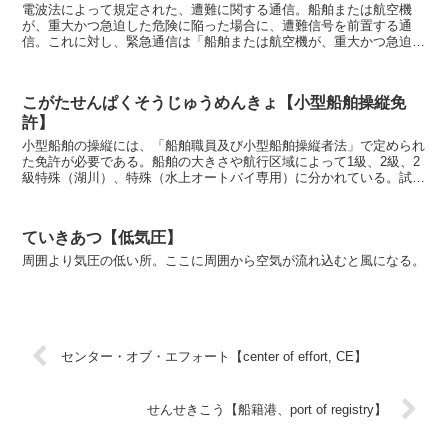
電波法によって規定された、遭難に関する通信。船舶または航空機
が、重大かつ急迫した危険に陥った場合に、遭難信号を前置する通
信。これに対し、緊急通信は「船舶または航空機が、重大かつ急迫し
た危険に陥るおそれがある場合、またはその他緊急の事態が発...
こがたせんぱくそうじゅうめんきょ【小型船舶操縦免
許】
小型船舶の操縦には、「船舶職員及び小型船舶操縦者法」で定められ
た免許が必要である。船舶の大きさや航行区域によって1級、2級、2
級特殊（湖川）、特殊（水上オートバイ専用）に分かれている。試験
では小型船舶に関する関係法規や運用方法など、必要最...
ていきあつ【低気圧】
周囲より気圧の低い所。ここに周囲から空気が流れ込むと風になる。
センター・オブ・エフォート【center of effort, CE】
せんせきこう【船籍港、port of registry】