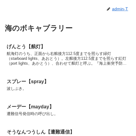
admin-T
海のボキャブラリー
げんとう【舷灯】
航海灯のうち、正面から右舷後方112.5度までを照らす緑灯
（starboard lights、あおとう）。左舷後方112.5度までを照らす紅灯
（port lights、あかとう）、合わせて舷灯と呼ぶ。『海上衝突予防
法』ではひらがなで「げん...
スプレー【spray】
波しぶき。
メーデー【mayday】
遭難信号発信時の呼び出し。
そうなんつうしん【遭難通信】