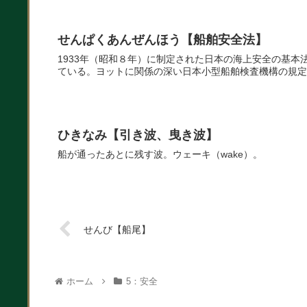
せんぱくあんぜんほう【船舶安全法】
1933年（昭和８年）に制定された日本の海上安全の基本
ている。ヨットに関係の深い日本小型船舶検査機構の規
ひきなみ【引き波、曳き波】
船が通ったあとに残す波。ウェーキ（wake）。
せんび【船尾】
ホーム
5：安全