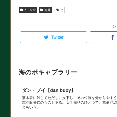
5：安全
海難
せ
シ
Twitter
海のボキャブラリー
ダン・ブイ【dan buoy】
落水者に対してただちに投下し、その位置を分かりやすく
式や膨張式のものもある。安全備品のひとつで、救命浮環
ともいう。 ...