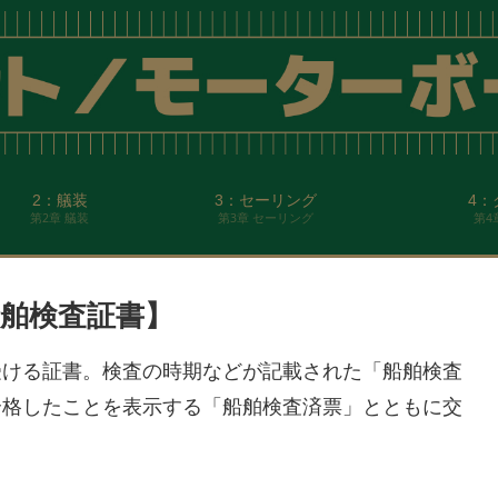
2：艤装
3：セーリング
4：
第2章 艤装
第3章 セーリング
第4
舶検査証書】
受ける証書。検査の時期などが記載された「船舶検査
合格したことを表示する「船舶検査済票」とともに交