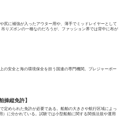
や尻に補強が入ったアウター用や、薄手でミッドレイヤーとして
が
ization）。海上の安全と海の環境保全を担う国連の専門機関。プレジャーボー
舶操縦免許】
で定められた免許が必要である。船舶の大きさや航行区域によっ
専用）に分かれている。試験では小型船舶に関する関係法規や運用