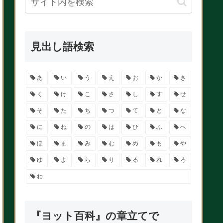
見出し語検索
あ
い
う
え
お
か
き
く
け
こ
さ
し
す
せ
そ
た
ち
つ
て
と
な
に
ね
の
は
ひ
ふ
へ
ほ
ま
み
む
め
も
や
ゆ
よ
ら
り
る
れ
ろ
わ
『ヨット百科』の章立てで