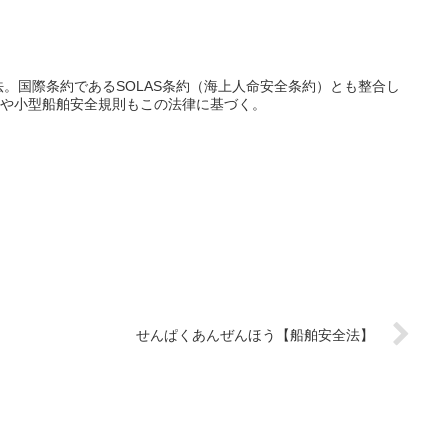
法。国際条約であるSOLAS条約（海上人命安全条約）とも整合し
定や小型船舶安全規則もこの法律に基づく。
せんぱくあんぜんほう【船舶安全法】