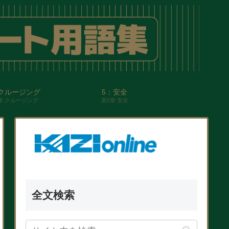
クルージング
5：安全
章 クルージング
第5章 安全
全文検索