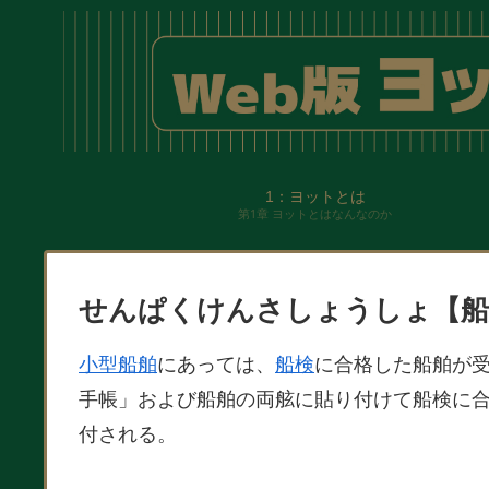
1：ヨットとは
第1章 ヨットとはなんなのか
せんぱくけんさしょうしょ【船
小型船舶
にあっては、
船検
に合格した船舶が
手帳」および船舶の両舷に貼り付けて船検に
付される。