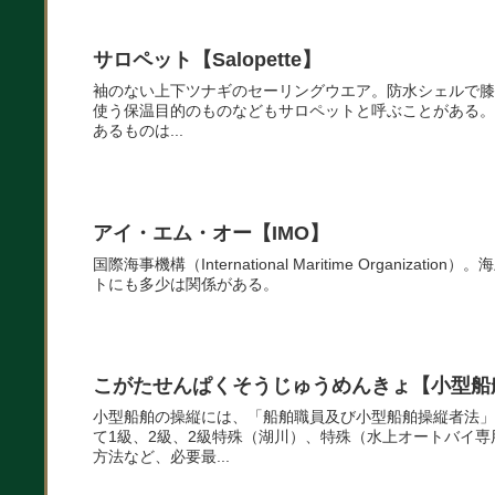
サロペット【Salopette】
袖のない上下ツナギのセーリングウエア。防水シェルで膝
使う保温目的のものなどもサロペットと呼ぶことがある。 吊りズボンの一種なのだろうが、ファッション界では背中に布
あるものは...
アイ・エム・オー【IMO】
国際海事機構（International Maritime Organ
トにも多少は関係がある。
こがたせんぱくそうじゅうめんきょ【小型船
小型船舶の操縦には、「船舶職員及び小型船舶操縦者法」
て1級、2級、2級特殊（湖川）、特殊（水上オートバイ
方法など、必要最...