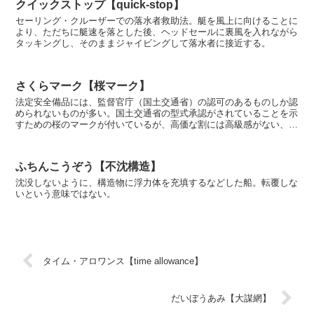
クイックストップ【quick-stop】
セーリング・クルーザーでの落水者救助法。艇を風上に向けることに
より、ただちに艇速を落とした後、ヘッドセールに裏風を入れながら
タッキングし、そのままジャイビングして落水者に接近する。
さくらマーク【桜マーク】
法定安全備品には、監督官庁（国土交通省）の認可のあるものしか認
められないものが多い。国土交通省の型式承認がされていることを示
すための桜のマークが付いているが、高価な割には高級感がない、ダ
サイなど、ユーザーには不評であり、これらの製品を揶揄...
ふちんこうぞう【不沈構造】
沈没しないように、構造物に浮力体を充填するなどした船。転覆しな
いという意味ではない。
タイム・アロワンス【time allowance】
だいぼうあみ【大謀網】