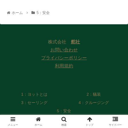
ホーム
5：安全
株式会社
舵社
お問い合わせ
プライバシーポリシー
利用規約
1：ヨットとは
2：艤装
3：セーリング
4：クルージング
5：安全
© 2022 Web版 ヨット／モーターボート用語集 編纂委員会
メニュー
ホーム
検索
トップ
サイドバー