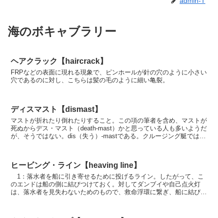
admin-T
海のボキャブラリー
ヘアクラック【haircrack】
FRPなどの表面に現れる現象で、ピンホールが針の穴のように小さい
穴であるのに対し、こちらは髪の毛のように細い亀裂。
ディスマスト【dismast】
マストが折れたり倒れたりすること。この項の筆者を含め、マストが
死ぬからデス・マスト（death-mast）かと思っている人も多いようだ
が、そうではない。dis（失う）-mastである。クルージング艇ではよ
ほどのこと（波に巻かれて完全に1回...
ヒービング・ライン【heaving line】
1：落水者を船に引き寄せるために投げるライン。したがって、こ
のエンドは船の側に結びつけておく。対してダンブイや自己点火灯
は、落水者を見失わないためのもので、救命浮環に繋ぎ、船に結びつ
けておくものではない。……と、OSRでは用法が明確にな...