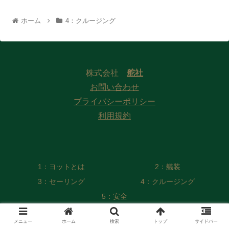
ホーム
4：クルージング
株式会社
舵社
お問い合わせ
プライバシーポリシー
利用規約
1：ヨットとは
2：艤装
3：セーリング
4：クルージング
5：安全
© 2022 Web版 ヨット／モーターボート用語集 編纂委員会
メニュー
ホーム
検索
トップ
サイドバー