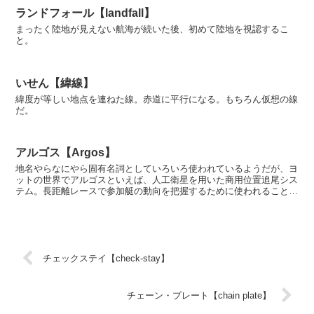
ランドフォール【landfall】
まったく陸地が見えない航海が続いた後、初めて陸地を視認するこ
と。
いせん【緯線】
緯度が等しい地点を連ねた線。赤道に平行になる。もちろん仮想の線
だ。
アルゴス【Argos】
地名やらなにやら固有名詞としていろいろ使われているようだが、ヨ
ットの世界でアルゴスといえば、人工衛星を用いた商用位置追尾シス
テム。長距離レースで参加艇の動向を把握するために使われることが
ある。端末は小型で、優れもの。
チェックステイ【check-stay】
チェーン・プレート【chain plate】