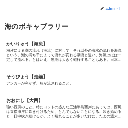
admin-T
海のボキャブラリー
かいりゅう【海流】
潮汐による潮の流れ（潮流）に対して、それ以外の海水の流れを海流
という。潮の満ち干によって流れが変わる潮流と違い、海流はほぼ一
定して流れる。とはいえ、黒潮は大きく蛇行することもある。日本で
は海上保安庁が、定期的に日本近海の海流情報を発表して...
そうびょう【走錨】
アンカーが利かず、船が流されること。
おおにし【大西】
強い西風のこと。特にヨットの盛んな三浦半島西岸にあっては、西風
は直接海岸に吹き付けるため、とんでもないことになる。吹き始める
と一日中吹き続けるが、よく晴れることが多いだけに、たまの週末が
大西だとガッカリする。