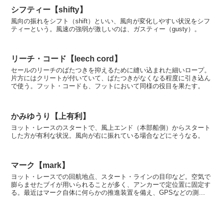
シフティー【shifty】
風向の振れをシフト（shift）といい、風向が変化しやすい状況をシフ
ティーという。風速の強弱が激しいのは、ガスティー（gusty）。
リーチ・コード【leech cord】
セールのリーチのばたつきを抑えるために縫い込まれた細いロープ。
片方にはクリートが付いていて、ばたつきがなくなる程度に引き込ん
で使う。フット・コードも、フットにおいて同様の役目を果たす。
かみゆうり【上有利】
ヨット・レースのスタートで、風上エンド（本部船側）からスタート
した方が有利な状況。風向が右に振れている場合などにそうなる。
マーク【mark】
ヨット・レースでの回航地点、スタート・ラインの目印など。空気で
膨らませたブイが用いられることが多く、アンカーで定位置に固定す
る。最近はマーク自体に何らかの推進装置を備え、GPSなどの測位
システムと連携して定位置に留まるタイプのマークも登場...