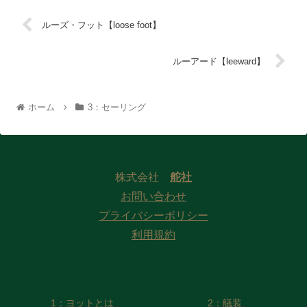
ルーズ・フット【loose foot】
ルーアード【leeward】
ホーム
3：セーリング
株式会社
舵社
お問い合わせ
プライバシーポリシー
利用規約
1：ヨットとは
2：艤装