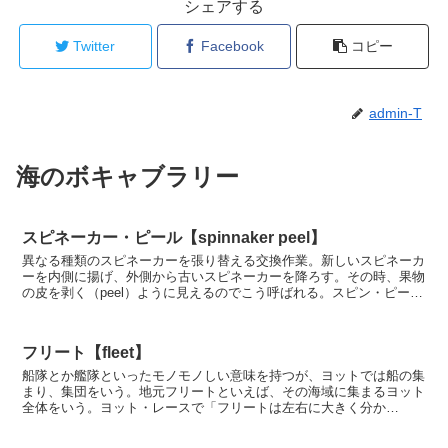
シェアする
Twitter
Facebook
コピー
admin-T
海のボキャブラリー
スピネーカー・ピール【spinnaker peel】
異なる種類のスピネーカーを張り替える交換作業。新しいスピネーカ
ーを内側に揚げ、外側から古いスピネーカーを降ろす。その時、果物
の皮を剥く（peel）ように見えるのでこう呼ばれる。スピン・ピー
ル、あるいは単にピールとも。
フリート【fleet】
船隊とか艦隊といったモノモノしい意味を持つが、ヨットでは船の集
まり、集団をいう。地元フリートといえば、その海域に集まるヨット
全体をいう。ヨット・レースで「フリートは左右に大きく分か
れ……」などといえば、参加艇をさす。