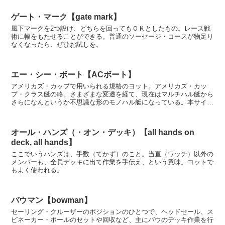
ゲート・マーク【gate mark】
風下マークを2つ設け、どちらを回ってもＯＫとしたもの。レース戦
術に幅をもたせることができる。普通のソーセージ・コースが物足り
なくなったら、ぜひお試しを。
エー・シー・ボート【ACボート】
アメリカズ・カップで用いられる規格のヨット。アメリカズ・カッ
プ・クラス艇の略。さまざまな変遷を経て、現在はマルチハル艇から
さらになんというか不思議な形のモノハル艇になっている。本サイト
の元となっている書籍『実践 ヨット用語ハンドブック』が...
オール・ハンズ（・オン・デッキ）【all hands on
deck, all hands】
ここでいうハンズは、手数（てかず）のこと。当直（ワッチ）以外の
メンバーも、全員デッキに出て作業を手伝え、という意味。ヨットで
もよく使われる。
バウマン【bowman】
セーリング・クルーザーのポジションのひとつで、ヘッドセール、ス
ピネーカー・ポールのセットや回収など、主にバウのデッキ作業を行