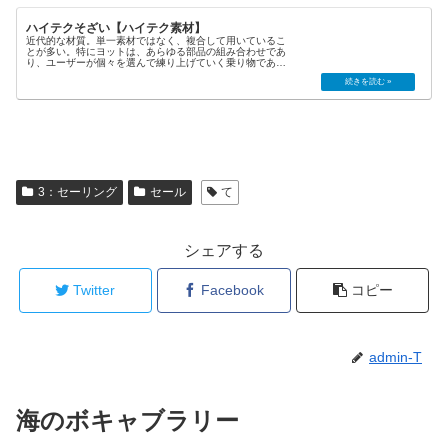
ハイテクそざい【ハイテク素材】
近代的な材質。単一素材ではなく、複合して用いているこ
とが多い。特にヨットは、あらゆる部品の組み合わせであ
り、ユーザーが個々を選んで練り上げていく乗り物であ
る。それぞれの材質の特徴を知った上で、自ら選ばなけれ
ばならないのが難しいところであり...
3：セーリング
セール
て
シェアする
Twitter
Facebook
コピー
admin-T
海のボキャブラリー