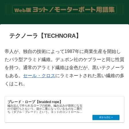
テクノーラ【TECHNORA】
帝人が、独自の技術によって1987年に商業生産を開始し
たパラ型アラミド繊維。デュポン社のケブラーと同じ性質
を持つ。通常のアラミド繊維は金色だが、黒いテクノーラ
もある。
セール・クロス
にラミネートされた黒い繊維の多
くはこれ。
ブレード・ロープ【braided rope】
編み込んで作られるロープの総称。編み込みが袋状になる
ので袋打ちともいう。袋が二重になっているものを二重打
ち（ダブル・ブレード）という。ヨットのコントロール・
ラインに用いるロープは伸びを抑える必要があり、編み込
みのない心材（パラレルコア）に...