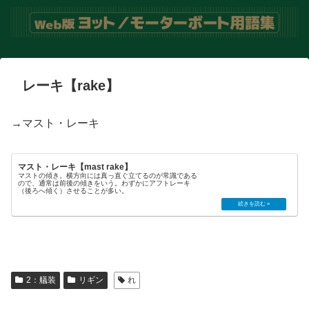
レーキ【rake】
→マスト・レーキ
マスト・レーキ【mast rake】
マストの傾き。横方向には真っ直ぐ立てるのが常識である
ので、通常は前後の傾きをいう。わずかにアフトレーキ
（後ろへ傾く）させることが多い。
2：艤装
リギン
れ