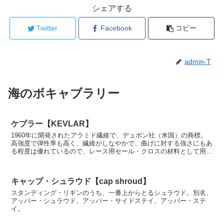
シェアする
Twitter
Facebook
コピー
admin-T
海のボキャブラリー
ケブラー【KEVLAR】
1960年に開発されたアラミド繊維で、デュポン社（米国）の商標。
高強度で弾性率も高く、繊維がしなやかで、曲げに対する強さにもあ
る程度は優れているので、レース用セール・クロスの材料として用い
られることが多い。また、熱にも強く、防弾チョッキに...
キャップ・シュラウド【cap shroud】
スタンディング・リギンのうち、一番上からとるシュラウド。別名、
アッパー・シュラウド、アッパー・サイドステイ、アッパー・ステ
イ。