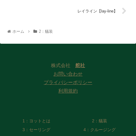
レイライン【lay-line】
ホーム
2：艤装
株式会社
舵社
お問い合わせ
プライバシーポリシー
利用規約
1：ヨットとは
2：艤装
3：セーリング
4：クルージング