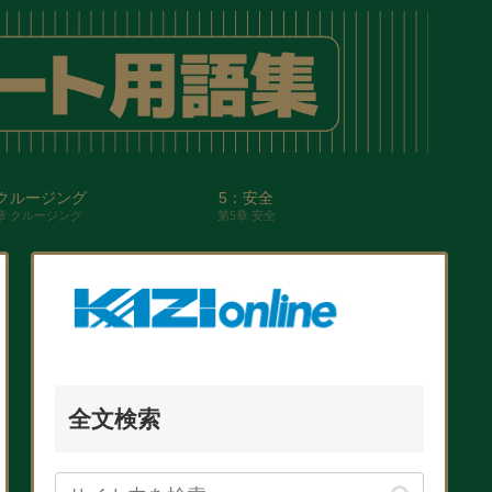
クルージング
5：安全
章 クルージング
第5章 安全
全文検索