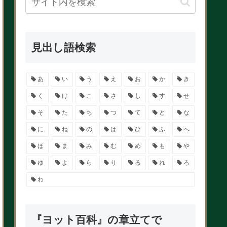
見出し語検索
あ
い
う
え
お
か
き
く
け
こ
さ
し
す
せ
そ
た
ち
つ
て
と
な
に
ね
の
は
ひ
ふ
へ
ほ
ま
み
む
め
も
や
ゆ
よ
ら
り
る
れ
ろ
わ
『ヨット百科』の章立てで