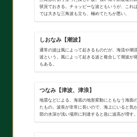
状況でおきる。チョッピーな波ともいうが、これ
では大きな三角波も立ち、極めてたちが悪い。
しおなみ【潮波】
通常の波は風によって起きるものだが、海流や潮
波という。風によって起きる波と複合して潮波が
もある。
つなみ【津波、津浪】
地震などによる、海底の地形変動にともなう海面
たもの。波長が非常に長いので、海上にいると気
部の水深が浅い場所に到達すると急に波高が増す
（tsunami）。