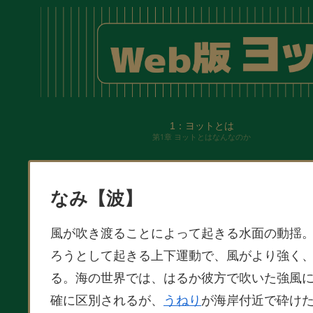
1：ヨットとは
第1章 ヨットとはなんなのか
なみ【波】
風が吹き渡ることによって起きる水面の動揺
ろうとして起きる上下運動で、風がより強く
る。海の世界では、はるか彼方で吹いた強風
確に区別されるが、
うねり
が海岸付近で砕け