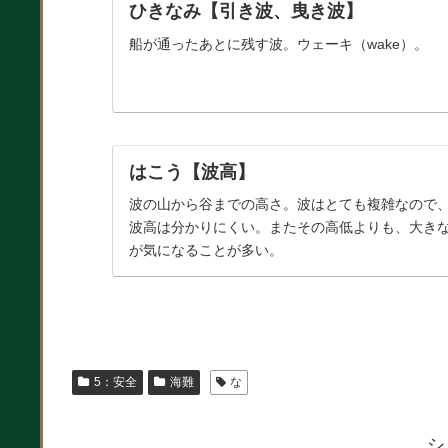
ひきなみ【引き波、曳き波】
船が通ったあとに残す波。ウェーキ（wake）。
はこう【波高】
波の山から谷までの高さ。波はとても複雑なので
波高は分かりにくい。またその高低よりも、大き
が気になることが多い。
5：安全
海難
な
シ