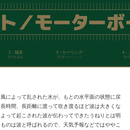
2：艤装
3：セーリング
4：
第2章 艤装
第3章 セーリング
第4
。風によって乱された水が、もとの水平面の状態に戻
、長時間、長距離に渡って吹き渡るほど波は大きくな
によって起こされた波が伝わってできたうねりとは明
たものは波と呼ばれるので、天気予報などではややこ