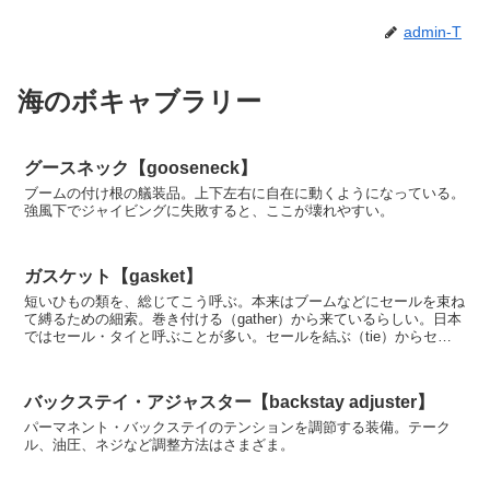
admin-T
海のボキャブラリー
グースネック【gooseneck】
ブームの付け根の艤装品。上下左右に自在に動くようになっている。
強風下でジャイビングに失敗すると、ここが壊れやすい。
ガスケット【gasket】
短いひもの類を、総じてこう呼ぶ。本来はブームなどにセールを束ね
て縛るための細索。巻き付ける（gather）から来ているらしい。日本
ではセール・タイと呼ぶことが多い。セールを結ぶ（tie）からセー
ル・タイ。ちなみに防水目的などに用いられるパ...
バックステイ・アジャスター【backstay adjuster】
パーマネント・バックステイのテンションを調節する装備。テーク
ル、油圧、ネジなど調整方法はさまざま。