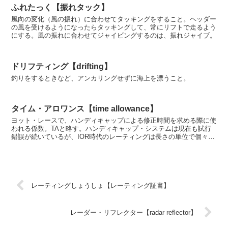
ふれたっく【振れタック】
風向の変化（風の振れ）に合わせてタッキングをすること。ヘッダー
の風を受けるようになったらタッキングして、常にリフトで走るよう
にする。風の振れに合わせてジャイビングするのは、振れジャイブ。
ドリフティング【drifting】
釣りをするときなど、アンカリングせずに海上を漂うこと。
タイム・アロワンス【time allowance】
ヨット・レースで、ハンディキャップによる修正時間を求める際に使
われる係数。TAと略す。ハンディキャップ・システムは現在も試行
錯誤が続いているが、IOR時代のレーティングは長さの単位で個々の
艇の性能を表していた。そこから時間修正に用いる係数...
レーティングしょうしょ【レーティング証書】
レーダー・リフレクター【radar reflector】