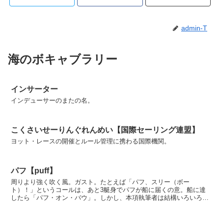
admin-T
海のボキャブラリー
インサーター
インデューサーのまたの名。
こくさいせーりんぐれんめい【国際セーリング連盟】
ヨット・レースの開催とルール管理に携わる国際機関。
パフ【puff】
周りより強く吹く風。ガスト。たとえば「パフ、スリー（ボー
ト）！」というコールは、あと3艇身でパフが船に届くの意。船に達
したら「パフ・オン・バウ」。しかし、本項執筆者は結構いろいろな
外国人と一緒にレースに出たが、「シュート（shoot）」と...