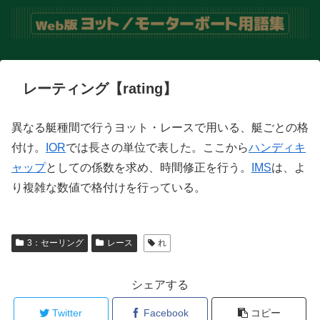
レーティング【rating】
異なる艇種間で行うヨット・レースで用いる、艇ごとの格
付け。
IOR
では長さの単位で表した。ここから
ハンディキ
ャップ
としての係数を求め、時間修正を行う。
IMS
は、よ
り複雑な数値で格付けを行っている。
3：セーリング
レース
れ
シェアする
Twitter
Facebook
コピー