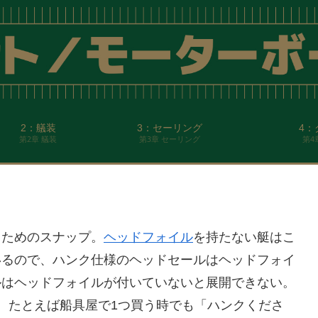
2：艤装
3：セーリング
4：
第2章 艤装
第3章 セーリング
第4
るためのスナップ。
ヘッドフォイル
を持たない艇はこ
いるので、ハンク仕様のヘッドセールはヘッドフォイ
ルはヘッドフォイルが付いていないと展開できない。
、たとえば船具屋で1つ買う時でも「ハンクくださ