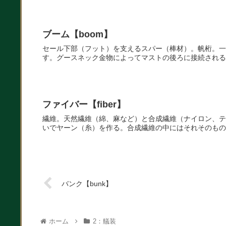
ブーム【boom】
セール下部（フット）を支えるスパー（棒材）。帆桁。一
す。グースネック金物によってマストの後ろに接続される
ファイバー【fiber】
繊維。天然繊維（綿、麻など）と合成繊維（ナイロン、テ
いでヤーン（糸）を作る。合成繊維の中にはそれそのもの
バンク【bunk】
ホーム
2：艤装