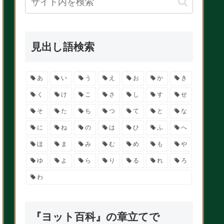
見出し語検索
あ
い
う
え
お
か
き
く
け
こ
さ
し
す
せ
そ
た
ち
つ
て
と
な
に
ね
の
は
ひ
ふ
へ
ほ
ま
み
む
め
も
や
ゆ
よ
ら
り
る
れ
ろ
わ
『ヨット百科』の章立てで