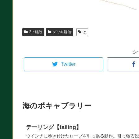
2：艤装
デッキ艤装
は
シ
Twitter
海のボキャブラリー
テーリング【tailing】
ウインチに巻き付けたロープを引っ張る動作。引っ張る役の