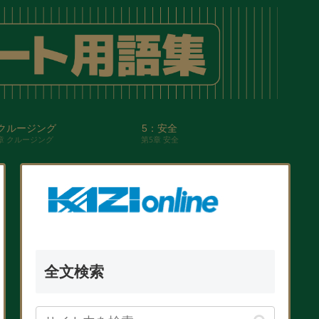
クルージング
5：安全
章 クルージング
第5章 安全
全文検索