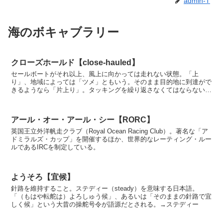
admin-T
海のボキャブラリー
クローズホールド【close-hauled】
セールボートがそれ以上、風上に向かっては走れない状態。「上
り」、地域によっては「ツメ」ともいう。そのまま目的地に到達がで
きるようなら「片上り」。タッキングを繰り返さなくてはならないよ
うなら「真上り」、「マッツメ」となる。 -...
アール・オー・アール・シー【RORC】
英国王立外洋帆走クラブ（Royal Ocean Racing Club）。著名な「ア
ドミラルズ・カップ」を開催するほか、世界的なレーティング・ルー
ルであるIRCを制定している。
ようそろ【宜候】
針路を維持すること。ステディー（steady）を意味する日本語。
「（もはや転舵は）よろしゅう候」、あるいは「そのままの針路で宜
しく候」という大昔の操舵号令が語源だとされる。→ステディー