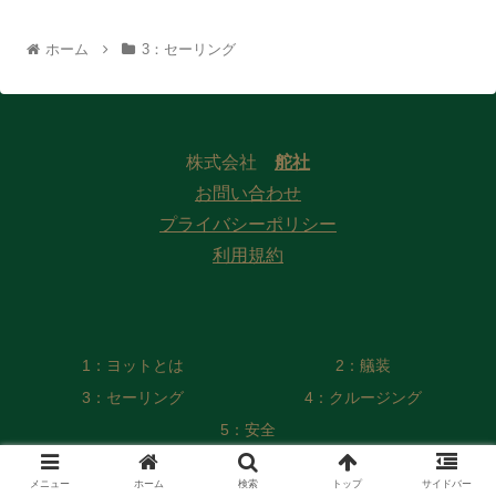
ホーム
3：セーリング
株式会社
舵社
お問い合わせ
プライバシーポリシー
利用規約
1：ヨットとは
2：艤装
3：セーリング
4：クルージング
5：安全
© 2022 Web版 ヨット／モーターボート用語集 編纂委員会
メニュー
ホーム
検索
トップ
サイドバー